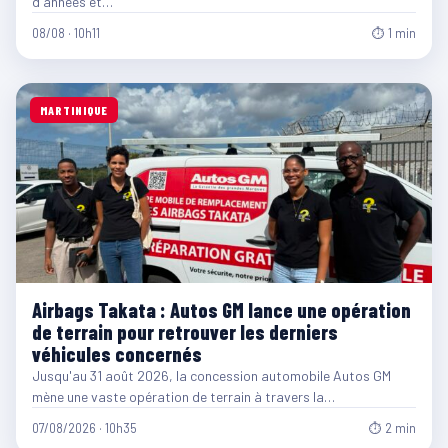
d'années et…
08/08 · 10h11
⏱ 1 min
MARTINIQUE
Airbags Takata : Autos GM lance une opération
de terrain pour retrouver les derniers
véhicules concernés
Jusqu'au 31 août 2026, la concession automobile Autos GM
mène une vaste opération de terrain à travers la…
07/08/2026 · 10h35
⏱ 2 min