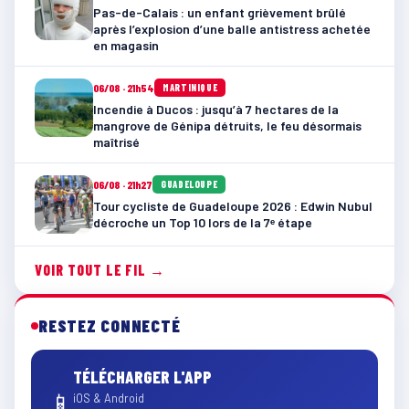
Pas-de-Calais : un enfant grièvement brûlé
après l’explosion d’une balle antistress achetée
en magasin
06/08 · 21h54
MARTINIQUE
Incendie à Ducos : jusqu’à 7 hectares de la
mangrove de Génipa détruits, le feu désormais
maîtrisé
06/08 · 21h27
GUADELOUPE
Tour cycliste de Guadeloupe 2026 : Edwin Nubul
décroche un Top 10 lors de la 7ᵉ étape
VOIR TOUT LE FIL →
RESTEZ CONNECTÉ
TÉLÉCHARGER L'APP
📱
iOS & Android