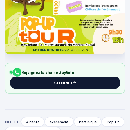
Rejoignez la chaîne ZayActu
S'ABONNER
Aidants
évènement
Martinique
Pop-Up
SUJETS :