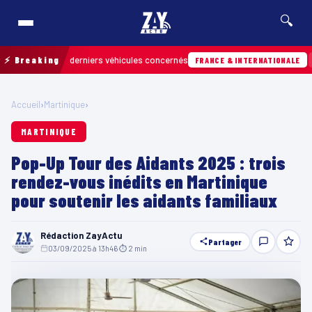
🔍
ver les derniers véhicules concernés
⚡ Breaking
Hier · 13h
FRANCE & INTERNATIONALE
Accueil
›
Martinique
›
MARTINIQUE
Pop-Up Tour des Aidants 2025 : trois
rendez-vous inédits en Martinique
pour soutenir les aidants familiaux
Rédaction ZayActu
Partager
03/09/2025 à 13h46
·
⏱ 2 min