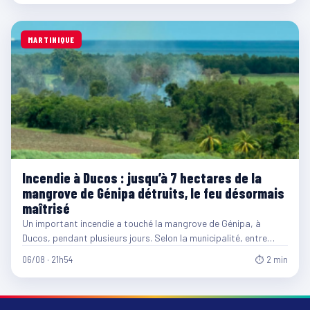
MARTINIQUE
Incendie à Ducos : jusqu’à 7 hectares de la
mangrove de Génipa détruits, le feu désormais
maîtrisé
Un important incendie a touché la mangrove de Génipa, à
Ducos, pendant plusieurs jours. Selon la municipalité, entre…
06/08 · 21h54
⏱ 2 min