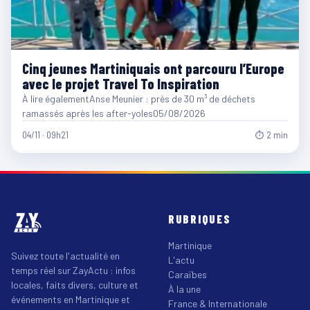
Cinq jeunes Martiniquais ont parcouru l’Europe
avec le projet Travel To Inspiration
À lire égalementAnse Meunier : près de 30 m³ de déchets
ramassés après les after-yoles05/08/2026
04/11 · 09h21
⏱ 2 min
RUBRIQUES
Martinique
Suivez toute l'actualité en
L'actu
temps réel sur ZayActu : infos
Caraïbes
locales, faits divers, culture et
À la une
événements en Martinique et
France & Internationale