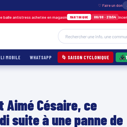
♡ Faire un don
stress achetée en magasin
Incendie à Ducos :
06/08 · 21h54
MARTINIQUE
LI MOBILE
WHATSAPP
🌀 SAISON CYCLONIQUE
rt Aimé Césaire, ce
i suite à une panne de