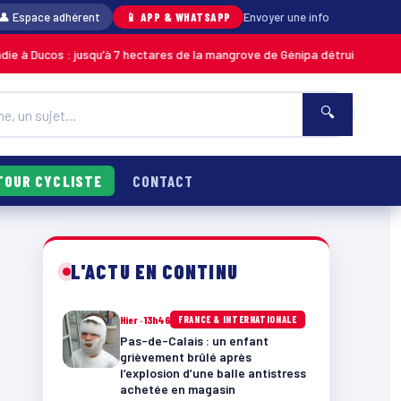
👤 Espace adhérent
📱 APP & WHATSAPP
Envoyer une info
 jusqu’à 7 hectares de la mangrove de Génipa détruits, le feu désormais m
🔍
TOUR CYCLISTE
CONTACT
L'ACTU EN CONTINU
Hier · 13h46
FRANCE & INTERNATIONALE
Pas-de-Calais : un enfant
grièvement brûlé après
l’explosion d’une balle antistress
achetée en magasin