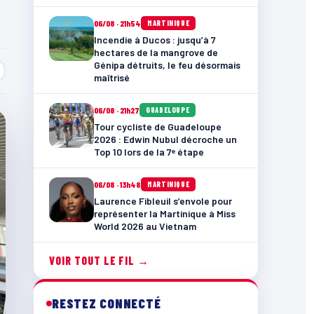
06/08 · 21h54
MARTINIQUE
Incendie à Ducos : jusqu’à 7
hectares de la mangrove de
Génipa détruits, le feu désormais
maîtrisé
06/08 · 21h27
GUADELOUPE
Tour cycliste de Guadeloupe
2026 : Edwin Nubul décroche un
Top 10 lors de la 7ᵉ étape
06/08 · 13h48
MARTINIQUE
Laurence Fibleuil s’envole pour
représenter la Martinique à Miss
World 2026 au Vietnam
VOIR TOUT LE FIL →
RESTEZ CONNECTÉ