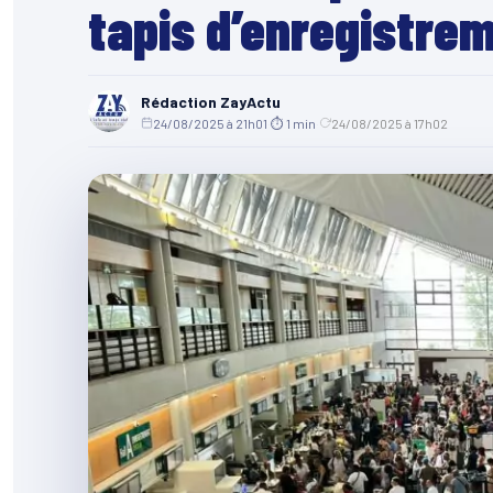
tapis d’enregistre
Rédaction ZayActu
24/08/2025 à 21h01
·
⏱ 1 min
·
24/08/2025 à 17h02