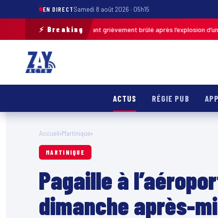
EN DIRECT
Samedi 8 août 2026 · 05h15
⚡ Breaking
e-Calais : un enfant grièvement brûlé après l’explosion d’une balle anti
ACTUS
RÉGIE PUB
APP
Accueil
›
Martinique
›
MARTINIQUE
Pagaille à l’aéropo
dimanche après-mid