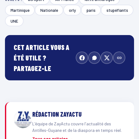
Martinique
Nationale
orly
paris
stupéfiants
UNE
CET ARTICLE VOUS A
ÉTÉ UTILE ?
PARTAGEZ-LE
RÉDACTION ZAYACTU
L'équipe de ZayActu couvre l'actualité des
Antilles-Guyane et de la diaspora en temps réel.
Tous ses articles →