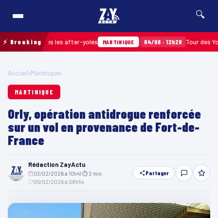
🔍
massés après les after-yoles
⚡ Breaking
04/08 · 12h29
Tour des Yoles et
MARTINIQUE
Accueil
›
Martinique
›
MARTINIQUE
Orly, opération antidrogue renforcée
sur un vol en provenance de Fort-de-
France
Rédaction ZayActu
Partager
03/02/2026 à 10h41
·
⏱ 2 min
·
05/02/2026 à 08h54