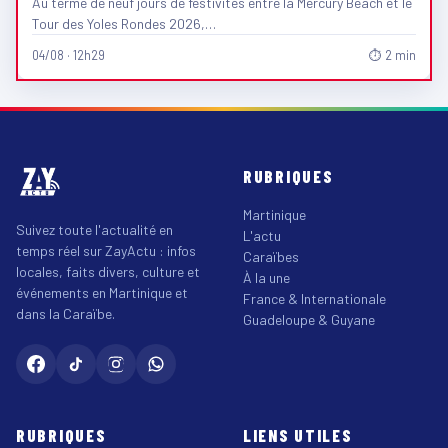
Au terme de neuf jours de festivités entre la Mercury Beach et le
Tour des Yoles Rondes 2026,…
04/08 · 12h29
⏱ 2 min
RUBRIQUES
Martinique
Suivez toute l'actualité en
L'actu
temps réel sur ZayActu : infos
Caraïbes
locales, faits divers, culture et
À la une
événements en Martinique et
France & Internationale
dans la Caraïbe.
Guadeloupe & Guyane
RUBRIQUES
LIENS UTILES