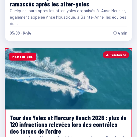
ramassés après les after-yoles
Quelques jours après les after-yoles organisés à l'Anse Meunier,
également appelée Anse Moustique, à Sainte-Anne, les équipes
du…
05/08 · 14h14
⏱ 4 min
🔥 Tendance
MARTINIQUE
Tour des Yoles et Mercury Beach 2026 : plus de
120 infractions relevées lors des contrôles
des forces de l’ordre