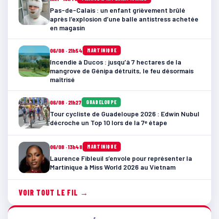
Pas-de-Calais : un enfant grièvement brûlé
après l’explosion d’une balle antistress achetée
en magasin
06/08 · 21h54
MARTINIQUE
Incendie à Ducos : jusqu’à 7 hectares de la
mangrove de Génipa détruits, le feu désormais
maîtrisé
06/08 · 21h27
GUADELOUPE
Tour cycliste de Guadeloupe 2026 : Edwin Nubul
décroche un Top 10 lors de la 7ᵉ étape
06/08 · 13h48
MARTINIQUE
Laurence Fibleuil s’envole pour représenter la
Martinique à Miss World 2026 au Vietnam
VOIR TOUT LE FIL →