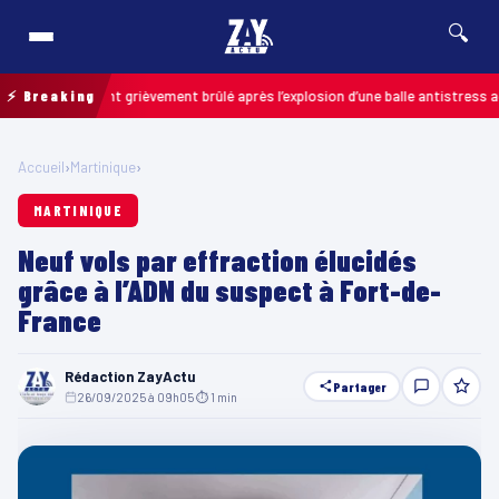
🔍
 : un enfant grièvement brûlé après l’explosion d’une balle antistress achet
⚡ Breaking
Accueil
›
Martinique
›
MARTINIQUE
Neuf vols par effraction élucidés
grâce à l’ADN du suspect à Fort-de-
France
Rédaction ZayActu
Partager
26/09/2025 à 09h05
·
⏱ 1 min