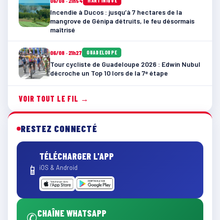
06/08 · 21h54
MARTINIQUE
Incendie à Ducos : jusqu’à 7 hectares de la
mangrove de Génipa détruits, le feu désormais
maîtrisé
06/08 · 21h27
GUADELOUPE
Tour cycliste de Guadeloupe 2026 : Edwin Nubul
décroche un Top 10 lors de la 7ᵉ étape
VOIR TOUT LE FIL →
RESTEZ CONNECTÉ
TÉLÉCHARGER L'APP
📱
iOS & Android
CHAÎNE WHATSAPP
✆