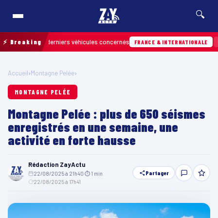
🔍
ouver les derniers véhicules concernés
⚡ Breaking
07/08 
FRANCE & INTERNATIONALE
Accueil
›
Montagne Pelée
›
MONTAGNE PELÉE
Montagne Pelée : plus de 650 séismes
enregistrés en une semaine, une
activité en forte hausse
Rédaction ZayActu
Partager
22/08/2025 à 21h40
·
⏱ 1 min
·
22/08/2025 à 17h41