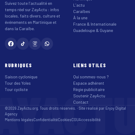
Suivez toute l'actualité en
L'actu
temps réel sur ZayActu : infos
Caraïbes
locales, faits divers, culture et
À la une
événements en Martinique et
France & Internationale
dans la Caraïbe.
Guadeloupe & Guyane
RUBRIQUES
LIENS UTILES
Saison cyclonique
Qui sommes-nous ?
Tour des Yoles
Espace adhérent
AYACT
Tour cycliste
Régie publicitaire
Soutenir ZayActu
Contact
©2026 ZayActu.org. Tous droits réservés. · Site réalisé par
Enjoy Digital
Agency
Mentions légales
Confidentialité
Cookies
CGU
Accessibilité