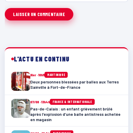
L'ACTU EN CONTINU
Hier · 10h11
MARTINIQUE
Deux personnes blessées par balles aux Terres
Sainville à Fort-de-France
07/08 · 13h46
FRANCE & INTERNATIONALE
Pas-de-Calais : un enfant grièvement brûlé
après l’explosion d’une balle antistress achetée
en magasin