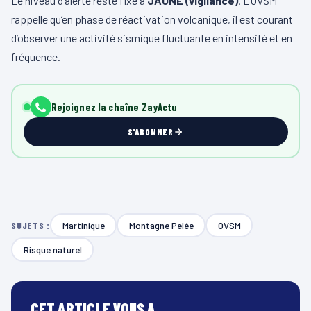
Le niveau d’alerte reste fixé à
JAUNE (vigilance)
. L’OVSM
rappelle qu’en phase de réactivation volcanique, il est courant
d’observer une activité sismique fluctuante en intensité et en
fréquence.
Rejoignez la chaîne ZayActu
S'ABONNER
Martinique
Montagne Pelée
OVSM
SUJETS :
Risque naturel
CET ARTICLE VOUS A