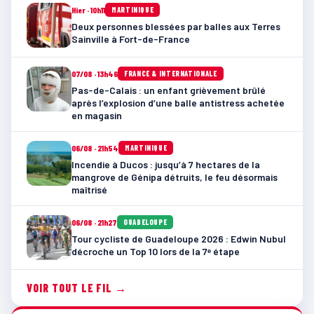
Hier · 10h11
MARTINIQUE
Deux personnes blessées par balles aux Terres
Sainville à Fort-de-France
07/08 · 13h46
FRANCE & INTERNATIONALE
Pas-de-Calais : un enfant grièvement brûlé
après l’explosion d’une balle antistress achetée
en magasin
06/08 · 21h54
MARTINIQUE
Incendie à Ducos : jusqu’à 7 hectares de la
mangrove de Génipa détruits, le feu désormais
maîtrisé
06/08 · 21h27
GUADELOUPE
Tour cycliste de Guadeloupe 2026 : Edwin Nubul
décroche un Top 10 lors de la 7ᵉ étape
VOIR TOUT LE FIL →