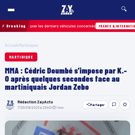
🔍
our retrouver les derniers véhicules concernés
⚡ Breaking
FRANCE & INTERNATIONALE
Accueil
›
Martinique
›
MARTINIQUE
MMA : Cédric Doumbé s’impose par K.-
O après quelques secondes face au
martiniquais Jordan Zebo
Rédaction ZayActu
Partager
30/09/2023 à 23h43
·
⏱ 1 min