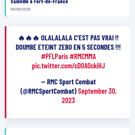
Sainville à Fort-de-France
08/08/2026
🔥🔥🔥 OLALALALA C’EST PAS VRAI !!
DOUMBE ETEINT ZEBO EN 5 SECONDES !!!
#PFLParis
#RMCMMA
pic.twitter.com/cD0A0ckiHJ
— RMC Sport Combat
(@RMCSportCombat)
September 30,
2023