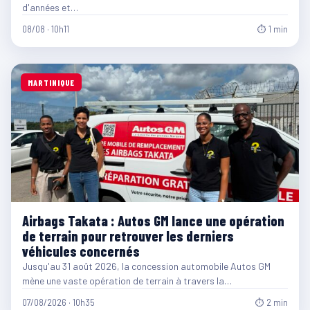
d'années et…
08/08 · 10h11
⏱ 1 min
MARTINIQUE
Airbags Takata : Autos GM lance une opération
de terrain pour retrouver les derniers
véhicules concernés
Jusqu'au 31 août 2026, la concession automobile Autos GM
mène une vaste opération de terrain à travers la…
07/08/2026 · 10h35
⏱ 2 min