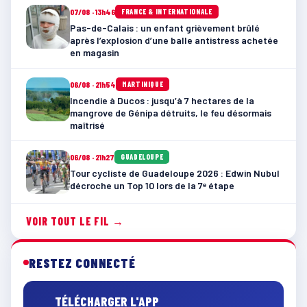
07/08 · 13h46
FRANCE & INTERNATIONALE
Pas-de-Calais : un enfant grièvement brûlé
après l’explosion d’une balle antistress achetée
en magasin
06/08 · 21h54
MARTINIQUE
Incendie à Ducos : jusqu’à 7 hectares de la
mangrove de Génipa détruits, le feu désormais
maîtrisé
06/08 · 21h27
GUADELOUPE
Tour cycliste de Guadeloupe 2026 : Edwin Nubul
décroche un Top 10 lors de la 7ᵉ étape
VOIR TOUT LE FIL →
RESTEZ CONNECTÉ
TÉLÉCHARGER L'APP