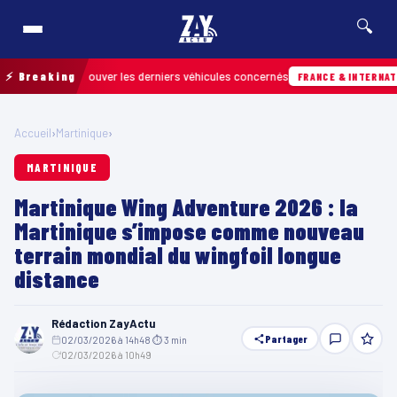
🔍
our retrouver les derniers véhicules concernés
⚡ Breaking
FRANCE & INTERNATIONALE
Accueil
›
Martinique
›
MARTINIQUE
Martinique Wing Adventure 2026 : la
Martinique s’impose comme nouveau
terrain mondial du wingfoil longue
distance
Rédaction ZayActu
Partager
02/03/2026 à 14h48
·
⏱ 3 min
·
02/03/2026 à 10h49