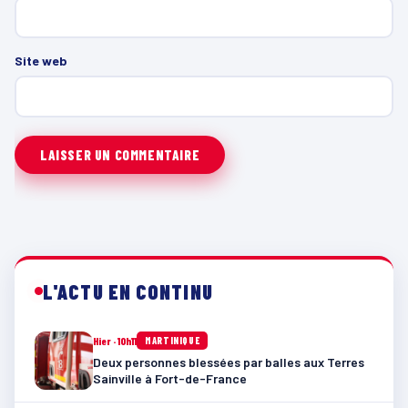
Site web
L'ACTU EN CONTINU
Hier · 10h11
MARTINIQUE
Deux personnes blessées par balles aux Terres
Sainville à Fort-de-France