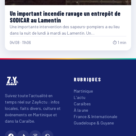
Un important incendie ravage un entrepôt de
SODICAR au Lamentin
Une importante intervention des sapeurs-pompiers a eu lieu
dans la nuit de lundi à mardi au Lamentin. Un…
04/08 · 11h06
⏱ 1 min
RUBRIQUES
Martinique
Suivez toute l'actualité en
L'actu
temps réel sur ZayActu : infos
Caraïbes
locales, faits divers, culture et
À la une
événements en Martinique et
France & Internationale
dans la Caraïbe.
Guadeloupe & Guyane