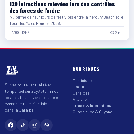
120 infractions relevées lors des contrôles
des forces de l’ordre
Au terme de neuf jours de festivités entre la Mercury Beach et le
Tour des Yoles Rondes 2026,…
04/08 · 12h29
⏱ 2 min
RUBRIQUES
Martinique
Suivez toute l'actualité en
L'actu
temps réel sur ZayActu : infos
Caraïbes
locales, faits divers, culture et
À la une
événements en Martinique et
France & Internationale
dans la Caraïbe.
Guadeloupe & Guyane