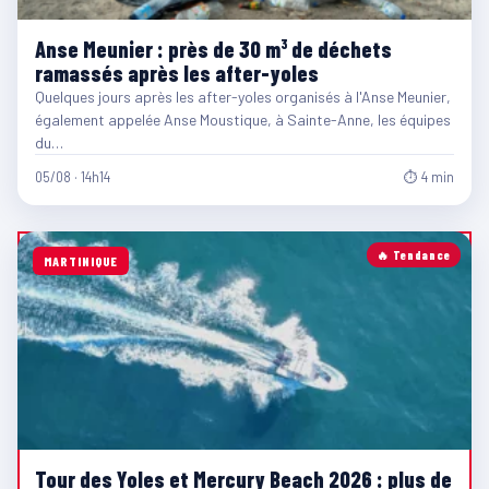
Anse Meunier : près de 30 m³ de déchets
ramassés après les after-yoles
Quelques jours après les after-yoles organisés à l'Anse Meunier,
également appelée Anse Moustique, à Sainte-Anne, les équipes
du…
05/08 · 14h14
⏱ 4 min
🔥 Tendance
MARTINIQUE
Tour des Yoles et Mercury Beach 2026 : plus de