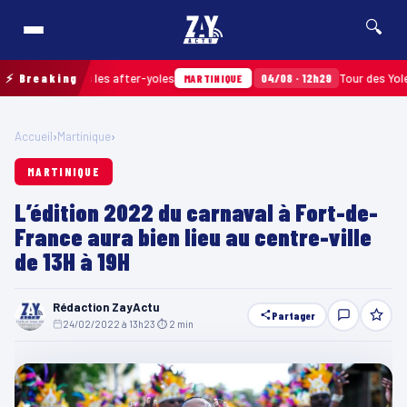
🔍
ssés après les after-yoles
⚡ Breaking
04/08 · 12h29
Tour des Yoles et M
MARTINIQUE
Accueil
›
Martinique
›
MARTINIQUE
L’édition 2022 du carnaval à Fort-de-
France aura bien lieu au centre-ville
de 13H à 19H
Rédaction ZayActu
Partager
24/02/2022 à 13h23
·
⏱ 2 min