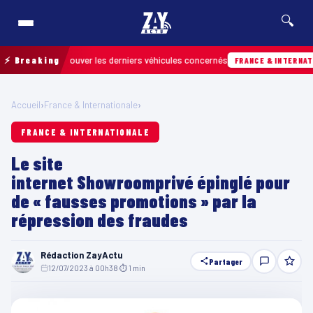
🔍
n pour retrouver les derniers véhicules concernés
⚡ Breaking
FRANCE & INTERNATIONAL
Accueil
›
France & Internationale
›
FRANCE & INTERNATIONALE
Le site
internet Showroomprivé épinglé pour
de « fausses promotions » par la
répression des fraudes
Rédaction ZayActu
Partager
12/07/2023 à 00h38
·
⏱ 1 min