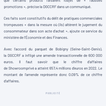
que certains produits faisaient l’objet de « fausses
promotions », précise la
DGCCRF
dans un communiqué.
Ces faits sont constitutifs du délit de pratiques commerciales
trompeuses « dans la mesure où
(ils)
altèrent
le jugement du
consommateur dans son acte d’achat », ajoute ce service du
ministère de l’Économie et des Finances.
Avec l’accord du parquet de Bobigny
(Seine-Saint-Denis)
,
la
DGCCRF
a infligé une amende transactionnelle de 600 000
euros.
Il faut savoir que le chiffre d’affaires
de
Showroomprivé
a atteint 657,4 millions d’euros en 2022.
Le
montant de l’amende représente donc
0.09%
de ce chiffre
d’affaires.
PUBLICITÉ