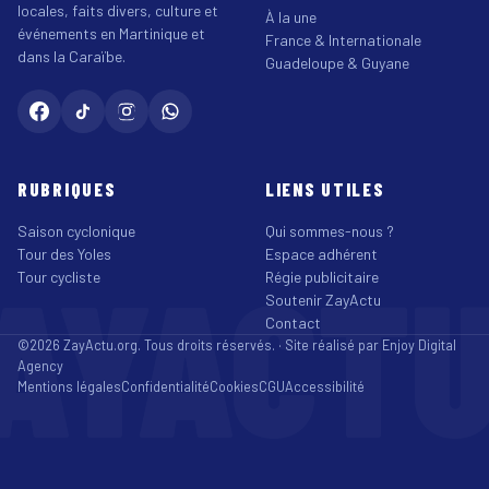
locales, faits divers, culture et
À la une
événements en Martinique et
France & Internationale
dans la Caraïbe.
Guadeloupe & Guyane
RUBRIQUES
LIENS UTILES
Saison cyclonique
Qui sommes-nous ?
Tour des Yoles
Espace adhérent
AYACT
Tour cycliste
Régie publicitaire
Soutenir ZayActu
Contact
©2026 ZayActu.org. Tous droits réservés. · Site réalisé par
Enjoy Digital
Agency
Mentions légales
Confidentialité
Cookies
CGU
Accessibilité