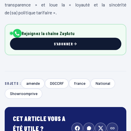
transparence » et loue la « loyauté et la sincérité
de
(
sa
)
politique tarifaire ».
Rejoignez la chaîne ZayActu
S'ABONNER
amende
DGCCRF
france
National
SUJETS :
Showroomprive
CET ARTICLE VOUS A
ÉTÉ UTILE ?