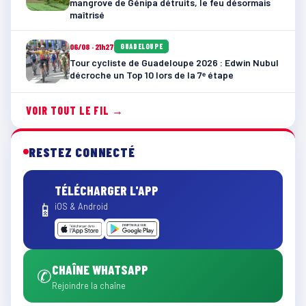
mangrove de Génipa détruits, le feu désormais
maîtrisé
06/08 · 21h27
GUADELOUPE
Tour cycliste de Guadeloupe 2026 : Edwin Nubul
décroche un Top 10 lors de la 7ᵉ étape
VOIR TOUT LE FIL →
RESTEZ CONNECTÉ
TÉLÉCHARGER L'APP
📱
iOS & Android
CHAÎNE WHATSAPP
✆
Rejoindre la chaîne