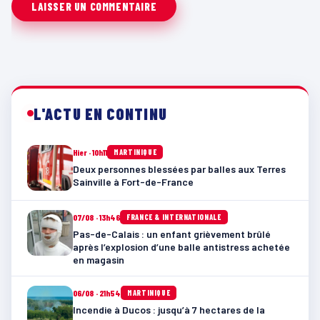
L'ACTU EN CONTINU
Hier · 10h11
MARTINIQUE
Deux personnes blessées par balles aux Terres
Sainville à Fort-de-France
07/08 · 13h46
FRANCE & INTERNATIONALE
Pas-de-Calais : un enfant grièvement brûlé
après l’explosion d’une balle antistress achetée
en magasin
06/08 · 21h54
MARTINIQUE
Incendie à Ducos : jusqu’à 7 hectares de la