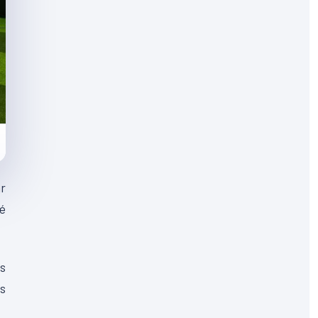
r
né
ns
s