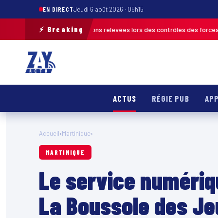
EN DIRECT
Jeudi 6 août 2026 · 05h15
⚡ Breaking
us de 120 infractions relevées lors des contrôles des forces de l’ordre
M
ACTUS
RÉGIE PUB
APP
Accueil
›
Martinique
›
MARTINIQUE
Le service numériq
La Boussole des Je