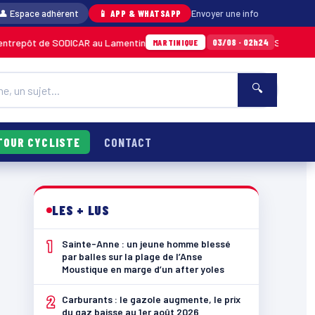
👤 Espace adhérent
📱 APP & WHATSAPP
Envoyer une info
 SODICAR au Lamentin
Sainte-Anne : un jeune
03/08 · 02h24
MARTINIQUE
🔍
TOUR CYCLISTE
CONTACT
LES + LUS
1
Sainte-Anne : un jeune homme blessé
par balles sur la plage de l’Anse
Moustique en marge d’un after yoles
2
Carburants : le gazole augmente, le prix
du gaz baisse au 1er août 2026