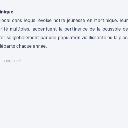
inique
cal dans lequel évolue notre jeunesse en Martinique, leu
arité multiples, accentuent la pertinence de la boussole d
térise globalement par une population vieillissante où la pla
départs chaque année.
PUBLICITÉ