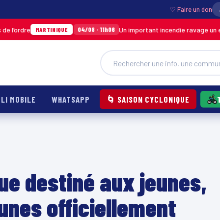
♡ Faire un don
Un important incendie ravage un entrepôt de
04/08 · 11h06
ARTINIQUE
LI MOBILE
WHATSAPP
🌀 SAISON CYCLONIQUE
ue destiné aux jeunes,
unes officiellement