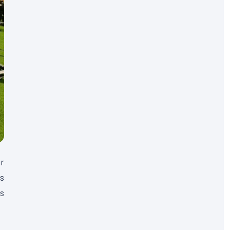
r
ns
es