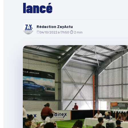
lancé
Rédaction ZayActu
04/10/2022 à 17h50
·
⏱ 2 min