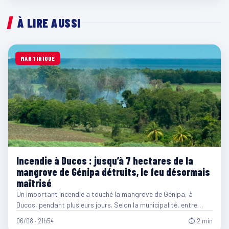
À LIRE AUSSI
MARTINIQUE
Incendie à Ducos : jusqu’à 7 hectares de la
mangrove de Génipa détruits, le feu désormais
maîtrisé
Un important incendie a touché la mangrove de Génipa, à
Ducos, pendant plusieurs jours. Selon la municipalité, entre…
06/08 · 21h54
⏱ 2 min