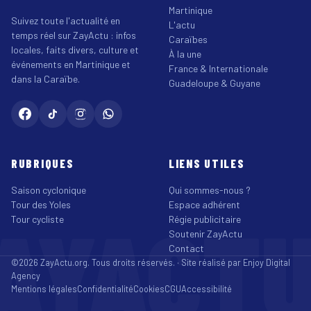
Martinique
Suivez toute l'actualité en
L'actu
temps réel sur ZayActu : infos
Caraïbes
locales, faits divers, culture et
À la une
événements en Martinique et
France & Internationale
dans la Caraïbe.
Guadeloupe & Guyane
RUBRIQUES
LIENS UTILES
Saison cyclonique
Qui sommes-nous ?
Tour des Yoles
Espace adhérent
AYACT
Tour cycliste
Régie publicitaire
Soutenir ZayActu
Contact
©2026 ZayActu.org. Tous droits réservés. · Site réalisé par
Enjoy Digital
Agency
Mentions légales
Confidentialité
Cookies
CGU
Accessibilité