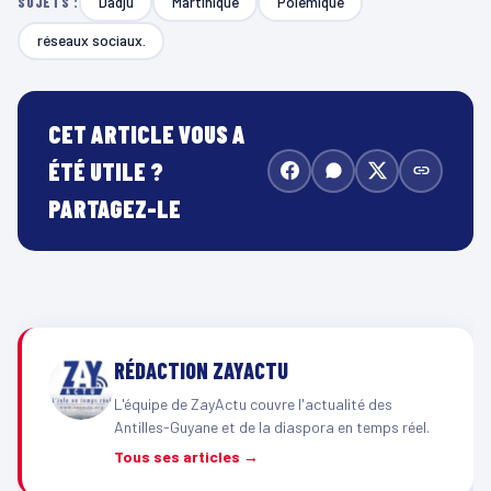
Dadju
Martinique
Polémique
SUJETS :
réseaux sociaux.
CET ARTICLE VOUS A
ÉTÉ UTILE ?
PARTAGEZ-LE
RÉDACTION ZAYACTU
L'équipe de ZayActu couvre l'actualité des
Antilles-Guyane et de la diaspora en temps réel.
Tous ses articles →