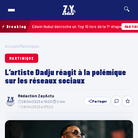
🔍
upe 2026 : Edwin Nubul décroche un Top 10 lors de la 7ᵉ étape
⚡ Breaking
MARTINIQUE
Accueil
›
Martinique
›
MARTINIQUE
L’artiste Dadju réagit à la polémique
sur les réseaux sociaux
Rédaction ZayActu
Partager
29/04/2023 à 11h20
·
⏱ 2 min
·
29/04/2023 à 07h22