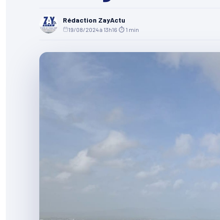
Rédaction ZayActu
19/08/2024 à 13h16
·
⏱ 1 min