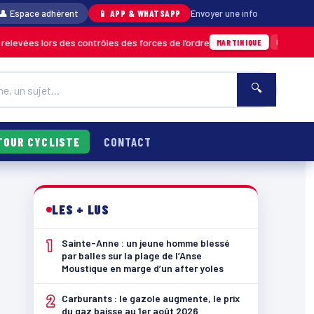
👤 Espace adhérent
📱 APP & WHATSAPP
Envoyer une info
ors des contrôles des forces de l’ordre
Un im
04/08 · 11h06
MARTINIQUE
🔍
TOUR CYCLISTE
CONTACT
LES + LUS
1
Sainte-Anne : un jeune homme blessé
par balles sur la plage de l’Anse
Moustique en marge d’un after yoles
2
Carburants : le gazole augmente, le prix
du gaz baisse au 1er août 2026