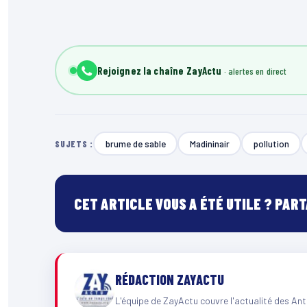
Rejoignez la chaîne ZayActu
brume de sable
Madininair
pollution
SUJETS :
CET ARTICLE VOUS A ÉTÉ UTILE ? PAR
RÉDACTION ZAYACTU
L'équipe de ZayActu couvre l'actualité des Ant