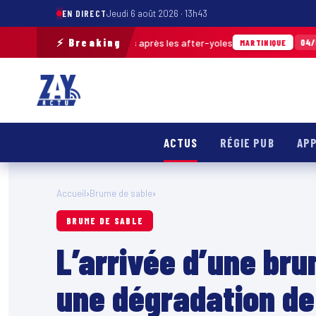
EN DIRECT
Jeudi 6 août 2026 · 13h43
⚡ Breaking
 de déchets ramassés après les after-yoles
04/08 · 12h29
MARTINIQUE
ACTUS
RÉGIE PUB
APP
Accueil
›
Brume de sable
›
BRUME DE SABLE
L’arrivée d’une bru
une dégradation de l