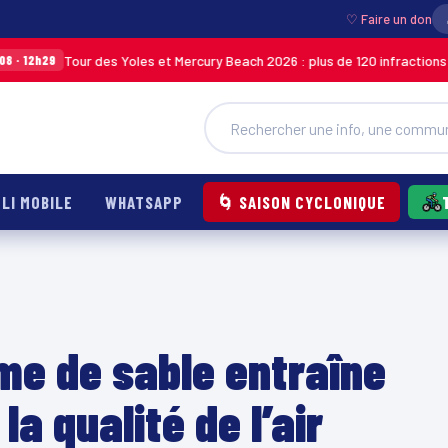
♡ Faire un don
Tour des Yoles et Mercury Beach 2026 : plus de 120 infractions relevées l
LI MOBILE
WHATSAPP
🌀 SAISON CYCLONIQUE
me de sable entraîne
a qualité de l’air