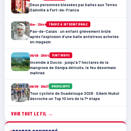
Deux personnes blessées par balles aux Terres
Sainville à Fort-de-France
Hier · 13h46
FRANCE & INTERNATIONALE
Pas-de-Calais : un enfant grièvement brûlé
après l’explosion d’une balle antistress achetée
en magasin
06/08 · 21h54
MARTINIQUE
Incendie à Ducos : jusqu’à 7 hectares de la
mangrove de Génipa détruits, le feu désormais
maîtrisé
06/08 · 21h27
GUADELOUPE
Tour cycliste de Guadeloupe 2026 : Edwin Nubul
décroche un Top 10 lors de la 7ᵉ étape
VOIR TOUT LE FIL →