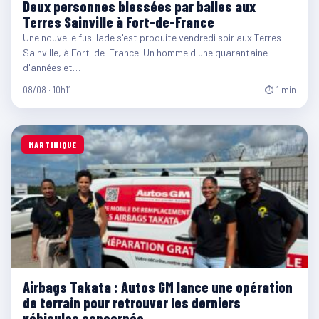
Deux personnes blessées par balles aux
Terres Sainville à Fort-de-France
Une nouvelle fusillade s'est produite vendredi soir aux Terres
Sainville, à Fort-de-France. Un homme d'une quarantaine
d'années et…
08/08 · 10h11
⏱ 1 min
MARTINIQUE
Airbags Takata : Autos GM lance une opération
de terrain pour retrouver les derniers
véhicules concernés