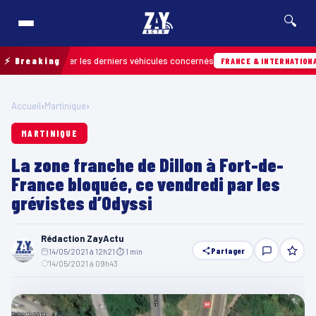
🔍
r retrouver les derniers véhicules concernés
⚡ Breaking
H
FRANCE & INTERNATIONALE
Accueil
›
Martinique
›
MARTINIQUE
La zone franche de Dillon à Fort-de-
France bloquée, ce vendredi par les
grévistes d’Odyssi
Rédaction ZayActu
Partager
14/05/2021 à 12h21
·
⏱ 1 min
·
14/05/2021 à 09h43