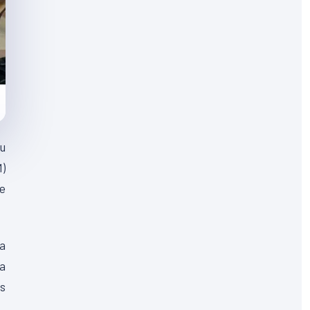
pu
)
de
 a
 a
es