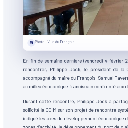
Photo : Ville du François.
📷
En fin de semaine dernière (vendredi 4 février 2
rencontrer, Philippe Jock, le président de la
accompagné du maire du François, Samuel Tavernie
au milieu économique franciscain confronté aux diff
Durant cette rencontre, Philippe Jock a partagé 
sollicité la CCIM sur son projet de rencontre syst
indiqué les axes de développement économique du F
zones d’activité, le développement du port de pla