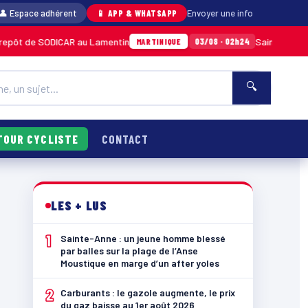
👤 Espace adhérent
📱 APP & WHATSAPP
Envoyer une info
AR au Lamentin
Sainte-Anne : un jeune homme
03/08 · 02h24
MARTINIQUE
🔍
TOUR CYCLISTE
CONTACT
LES + LUS
1
Sainte-Anne : un jeune homme blessé
par balles sur la plage de l’Anse
Moustique en marge d’un after yoles
2
Carburants : le gazole augmente, le prix
du gaz baisse au 1er août 2026