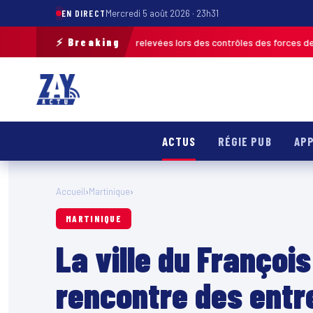
EN DIRECT
Mercredi 5 août 2026 · 23h31
⚡ Breaking
120 infractions relevées lors des contrôles des forces de l’ordre
MARTINI
ACTUS
RÉGIE PUB
APP
Accueil
›
Martinique
›
MARTINIQUE
La ville du François
rencontre des entr