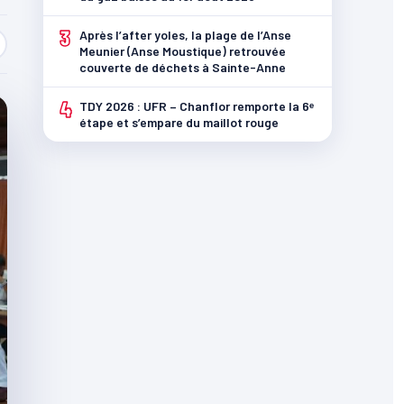
3
Après l’after yoles, la plage de l’Anse
Meunier (Anse Moustique) retrouvée
couverte de déchets à Sainte-Anne
4
TDY 2026 : UFR – Chanflor remporte la 6ᵉ
étape et s’empare du maillot rouge