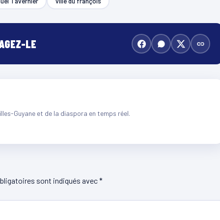
uel Tavernier
ville du françois
TAGEZ-LE
illes-Guyane et de la diaspora en temps réel.
ligatoires sont indiqués avec
*