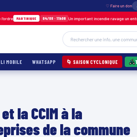
♡ Faire un don
Un important incendie ravage un entrepôt de SODIC
04/08 · 11h06
QUE
LI MOBILE
WHATSAPP
🌀 SAISON CYCLONIQUE
 et la CCIM à la
eprises de la commune