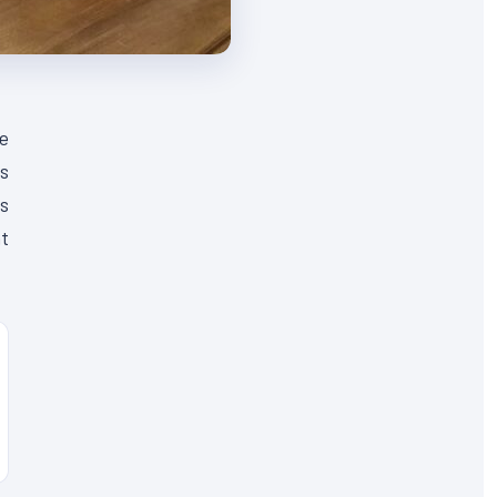
de
es
s
nt