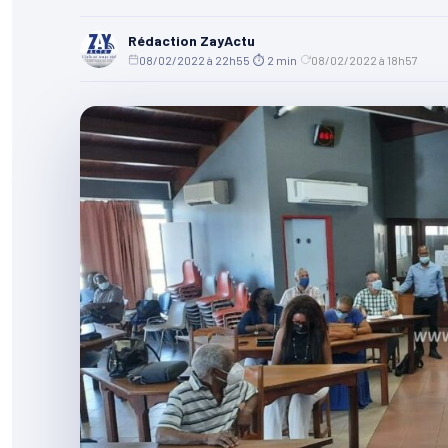
Rédaction ZayActu
08/02/2022 à 22h55
·
⏱ 2 min
·
08/02/2022 à 18h57