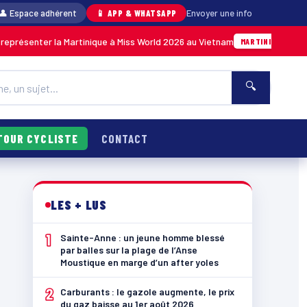
👤 Espace adhérent
📱 APP & WHATSAPP
Envoyer une info
er la Martinique à Miss World 2026 au Vietnam
Hier · 14h14
MARTINIQUE
🔍
TOUR CYCLISTE
CONTACT
LES + LUS
1
Sainte-Anne : un jeune homme blessé
par balles sur la plage de l’Anse
Moustique en marge d’un after yoles
2
Carburants : le gazole augmente, le prix
du gaz baisse au 1er août 2026