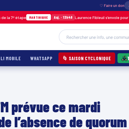
♡ Faire un don
étape
Laurence Fibleuil s’envole pour représent
Auj. · 13h48
MARTINIQUE
LI MOBILE
WHATSAPP
🌀 SAISON CYCLONIQUE
TM prévue ce mardi
 de l’absence de quorum