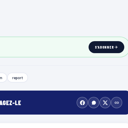
S'ABONNER
um
report
TAGEZ-LE