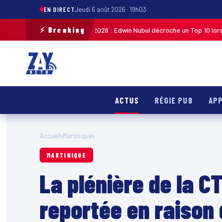
EN DIRECT
Jeudi 6 août 2026 · 19h03
⚡ Breaking
liste de Guadeloupe 2026 : Edwin Nubul décroche un Top 10 lors de la 7ᵉ 
ACTUS
RÉGIE PUB
APP
Accueil
›
Martinique
›
MARTINIQUE
La plénière de la C
reportée en raison