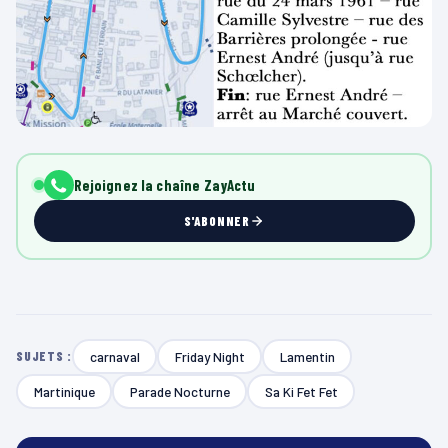
Rejoignez la chaîne ZayActu
S'ABONNER
carnaval
Friday Night
Lamentin
SUJETS :
Martinique
Parade Nocturne
Sa Ki Fet Fet