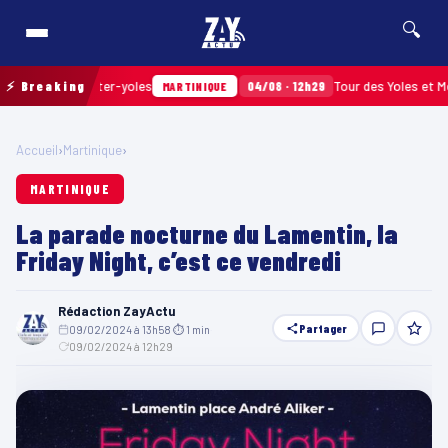
🔍
s les after-yoles
⚡ Breaking
04/08 · 12h29
Tour des Yoles et Mercury Be
MARTINIQUE
Accueil
›
Martinique
›
MARTINIQUE
La parade nocturne du Lamentin, la
Friday Night, c’est ce vendredi
Rédaction ZayActu
Partager
09/02/2024 à 13h58
·
⏱ 1 min
·
09/02/2024 à 12h29