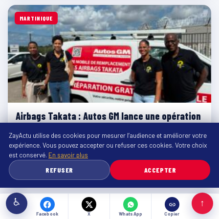
MARTINIQUE
Airbags Takata : Autos GM lance une opération
de terrain pour retrouver les derniers
ZayActu utilise des cookies pour mesurer l’audience et améliorer votre
véhicules concernés
expérience. Vous pouvez accepter ou refuser ces cookies. Votre choix
Jusqu'au 31 août 2026, la concession automobile Autos GM
est conservé.
En savoir plus
mène une vaste opération de terrain à travers la…
REFUSER
ACCEPTER
07/08/2026 · 10h35
⏱ 2 min
♿
↑
Facebook
X
WhatsApp
Copier