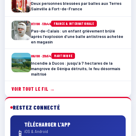
Deux personnes blessées par balles aux Terres
Sainville à Fort-de-France
07/08 · 13h46
FRANCE & INTERNATIONALE
Pas-de-Calais : un enfant grièvement brûlé
après l’explosion d’une balle antistress achetée
en magasin
06/08 · 21h54
MARTINIQUE
Incendie à Ducos : jusqu’à 7 hectares de la
mangrove de Génipa détruits, le feu désormais
maîtrisé
VOIR TOUT LE FIL →
RESTEZ CONNECTÉ
TÉLÉCHARGER L'APP
📱
iOS & Android