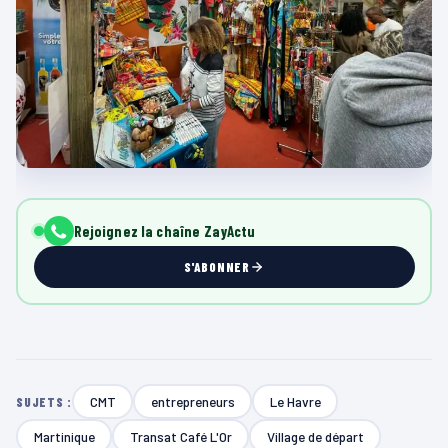
Rejoignez la chaîne ZayActu
S'ABONNER
CMT
entrepreneurs
Le Havre
SUJETS :
Martinique
Transat Café L'Or
Village de départ