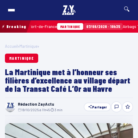
🔍
nce
⚡ Breaking
07/08/2026 · 10h35
Airbags Takata : Autos GM lance une o
MARTINIQUE
Accueil
›
Martinique
›
MARTINIQUE
La Martinique met à l’honneur ses
filières d’excellence au village départ
de la Transat Café L’Or au Havre
Rédaction ZayActu
Partager
19/10/2025 à 11h45
·
⏱ 3 min