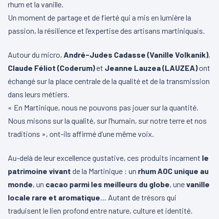
rhum et la vanille.
Un moment de partage et de fierté qui a mis en lumière la
passion, la résilience et l’expertise des artisans martiniquais.
Autour du micro,
André-Judes Cadasse (Vanille Volkanik)
,
Claude Féliot (Coderum)
et
Jeanne Lauzea (LAUZEA)
ont
échangé sur la place centrale de la qualité et de la transmission
dans leurs métiers.
« En Martinique, nous ne pouvons pas jouer sur la quantité.
Nous misons sur la qualité, sur l’humain, sur notre terre et nos
traditions », ont-ils affirmé d’une même voix.
Au-delà de leur excellence gustative, ces produits incarnent
le
patrimoine vivant
de la Martinique : un
rhum AOC unique au
monde
, un
cacao parmi les meilleurs du globe
, une
vanille
locale rare et aromatique
… Autant de trésors qui
traduisent le lien profond entre nature, culture et identité.