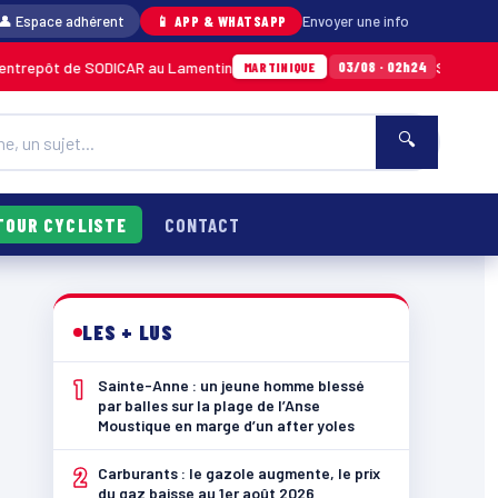
👤 Espace adhérent
📱 APP & WHATSAPP
Envoyer une info
de SODICAR au Lamentin
Sainte-Anne : un je
03/08 · 02h24
MARTINIQUE
🔍
TOUR CYCLISTE
CONTACT
LES + LUS
1
Sainte-Anne : un jeune homme blessé
par balles sur la plage de l’Anse
Moustique en marge d’un after yoles
2
Carburants : le gazole augmente, le prix
du gaz baisse au 1er août 2026