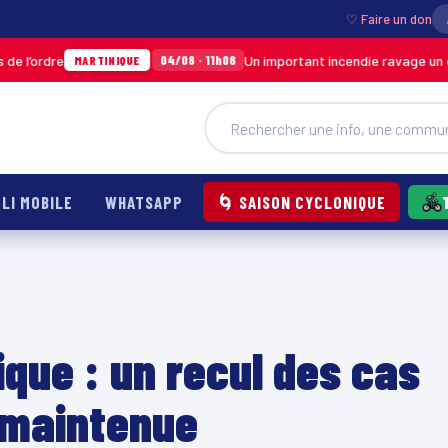
♡ Faire un don
Un important incendie ravage un entrepôt 
04/08 · 11h06
MARTINIQUE
LI MOBILE
WHATSAPP
🌀 SAISON CYCLONIQUE
ique : un recul des cas
 maintenue