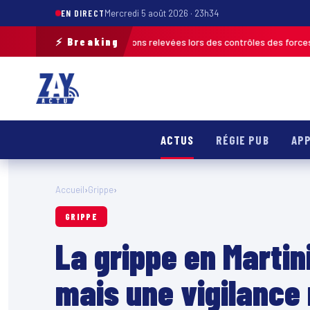
EN DIRECT
Mercredi 5 août 2026 · 23h34
⚡ Breaking
 plus de 120 infractions relevées lors des contrôles des forces de l’ordre
ACTUS
RÉGIE PUB
APP
Accueil
›
Grippe
›
GRIPPE
La grippe en Martin
mais une vigilance