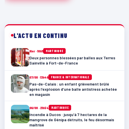
L'ACTU EN CONTINU
Hier · 10h11
MARTINIQUE
Deux personnes blessées par balles aux Terres
Sainville à Fort-de-France
07/08 · 13h46
FRANCE & INTERNATIONALE
Pas-de-Calais : un enfant grièvement brûlé
après l’explosion d’une balle antistress achetée
en magasin
06/08 · 21h54
MARTINIQUE
Incendie à Ducos : jusqu’à 7 hectares de la
mangrove de Génipa détruits, le feu désormais
maîtrisé