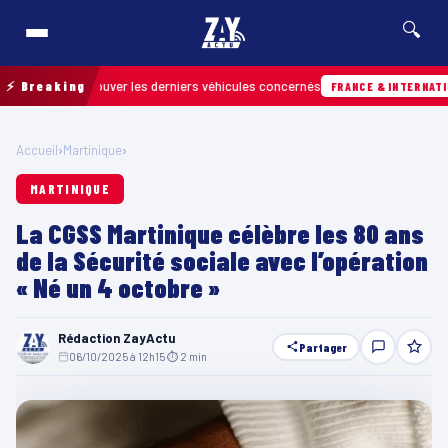
🔍
pour retrouver les derniers véhicules concernés
⚡ Breaking
FRANCE & INTERNATIONALE
Accueil
›
Martinique
›
MARTINIQUE
La CGSS Martinique célèbre les 80 ans
de la Sécurité sociale avec l’opération
« Né un 4 octobre »
Rédaction ZayActu
Partager
06/10/2025 à 12h15
·
⏱ 2 min