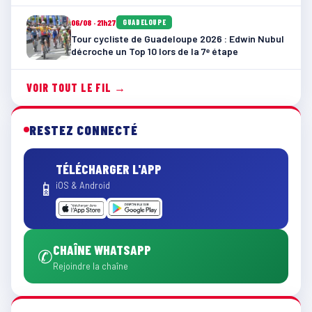
06/08 · 21h27
GUADELOUPE
Tour cycliste de Guadeloupe 2026 : Edwin Nubul
décroche un Top 10 lors de la 7ᵉ étape
VOIR TOUT LE FIL →
RESTEZ CONNECTÉ
TÉLÉCHARGER L'APP
📱
iOS & Android
CHAÎNE WHATSAPP
✆
Rejoindre la chaîne