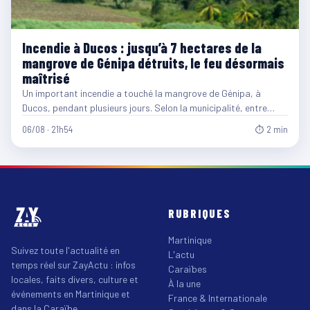
Incendie à Ducos : jusqu’à 7 hectares de la
mangrove de Génipa détruits, le feu désormais
maîtrisé
Un important incendie a touché la mangrove de Génipa, à
Ducos, pendant plusieurs jours. Selon la municipalité, entre…
06/08 · 21h54
⏱ 2 min
RUBRIQUES
Martinique
Suivez toute l'actualité en
L'actu
temps réel sur ZayActu : infos
Caraïbes
locales, faits divers, culture et
À la une
événements en Martinique et
France & Internationale
dans la Caraïbe.