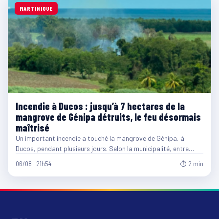
MARTINIQUE
Incendie à Ducos : jusqu’à 7 hectares de la
mangrove de Génipa détruits, le feu désormais
maîtrisé
Un important incendie a touché la mangrove de Génipa, à
Ducos, pendant plusieurs jours. Selon la municipalité, entre…
06/08 · 21h54
⏱ 2 min