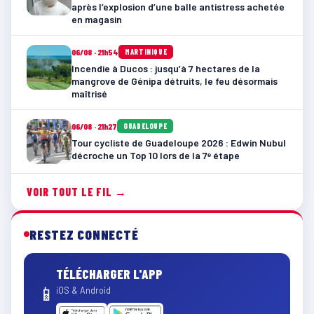
après l’explosion d’une balle antistress achetée
en magasin
06/08 · 21h54
MARTINIQUE
Incendie à Ducos : jusqu’à 7 hectares de la
mangrove de Génipa détruits, le feu désormais
maîtrisé
06/08 · 21h27
GUADELOUPE
Tour cycliste de Guadeloupe 2026 : Edwin Nubul
décroche un Top 10 lors de la 7ᵉ étape
VOIR TOUT LE FIL →
RESTEZ CONNECTÉ
TÉLÉCHARGER L'APP
📱
iOS & Android