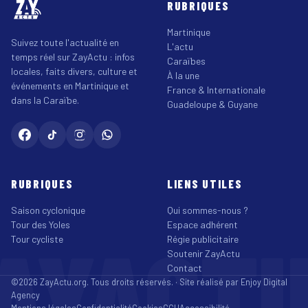
RUBRIQUES
Martinique
Suivez toute l'actualité en
L'actu
temps réel sur ZayActu : infos
Caraïbes
locales, faits divers, culture et
À la une
événements en Martinique et
France & Internationale
dans la Caraïbe.
Guadeloupe & Guyane
RUBRIQUES
LIENS UTILES
Saison cyclonique
Qui sommes-nous ?
Tour des Yoles
Espace adhérent
AYACT
Tour cycliste
Régie publicitaire
Soutenir ZayActu
Contact
©2026 ZayActu.org. Tous droits réservés. · Site réalisé par
Enjoy Digital
Agency
Mentions légales
Confidentialité
Cookies
CGU
Accessibilité