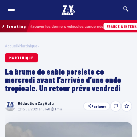
🔍
ain pour retrouver les derniers véhicules concernés
⚡ Breaking
FRANCE & INTERNATIONA
Accueil
›
Martinique
›
MARTINIQUE
La brume de sable persiste ce
mercredi avant l’arrivée d’une onde
tropicale. Un retour prévu vendredi
Rédaction ZayActu
Partager
16/06/2021 à 15h48
·
⏱ 1 min