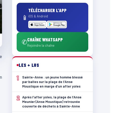
TÉLÉCHARGER L'APP
📱
iOS & Android
CHAÎNE WHATSAPP
✆
Rejoindre la chaîne
de
LES + LUS
on
1
Sainte-Anne : un jeune homme blessé
par balles sur la plage de l’Anse
Moustique en marge d’un after yoles
2
Après l’after yoles, la plage de l’Anse
Meunier (Anse Moustique) retrouvée
couverte de déchets à Sainte-Anne