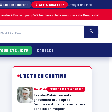
👤 Espace adhérent
📱 APP & WHATSAPP
Envoyer une info
ucos : jusqu’à 7 hectares de la mangrove de Génipa détruits, le feu désor
🔍
TOUR CYCLISTE
CONTACT
L'ACTU EN CONTINU
Hier · 13h46
FRANCE & INTERNATIONALE
Pas-de-Calais : un enfant
grièvement brûlé après
l’explosion d’une balle antistress
achetée en magasin