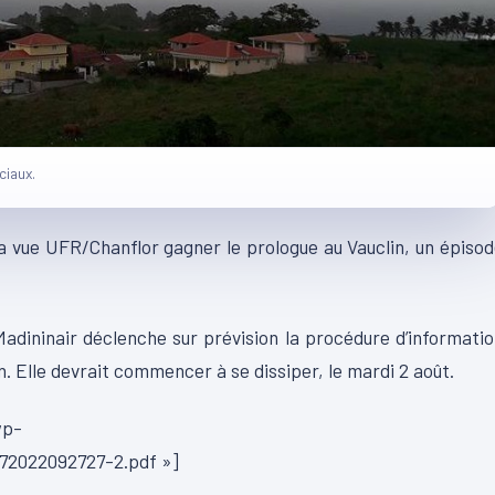
ciaux.
a vue UFR/Chanflor gagner le prologue au Vauclin, un épiso
. Madininair déclenche sur prévision la procédure d’informati
 Elle devrait commencer à se dissiper, le mardi 2 août.
wp-
72022092727-2.pdf »]