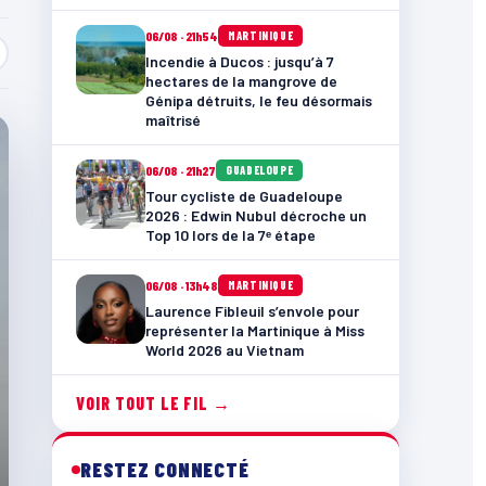
06/08 · 21h54
MARTINIQUE
Incendie à Ducos : jusqu’à 7
hectares de la mangrove de
Génipa détruits, le feu désormais
maîtrisé
06/08 · 21h27
GUADELOUPE
Tour cycliste de Guadeloupe
2026 : Edwin Nubul décroche un
Top 10 lors de la 7ᵉ étape
06/08 · 13h48
MARTINIQUE
Laurence Fibleuil s’envole pour
représenter la Martinique à Miss
World 2026 au Vietnam
VOIR TOUT LE FIL →
RESTEZ CONNECTÉ