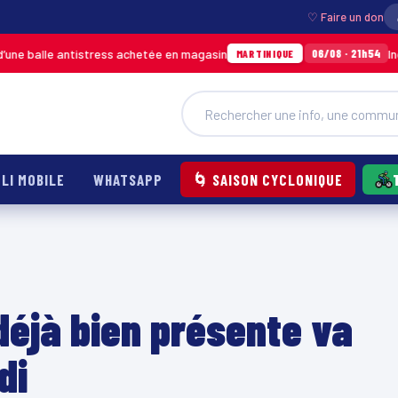
♡ Faire un don
e antistress achetée en magasin
Incendie à D
06/08 · 21h54
MARTINIQUE
LI MOBILE
WHATSAPP
🌀 SAISON CYCLONIQUE
déjà bien présente va
di