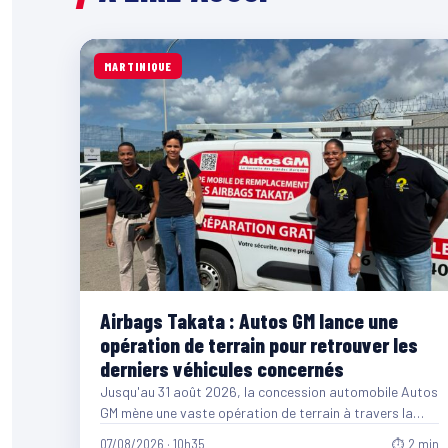
MARTINIQUE
Airbags Takata : Autos GM lance une
opération de terrain pour retrouver les
derniers véhicules concernés
Jusqu'au 31 août 2026, la concession automobile Autos
GM mène une vaste opération de terrain à travers la…
07/08/2026 · 10h35
⏱ 2 min