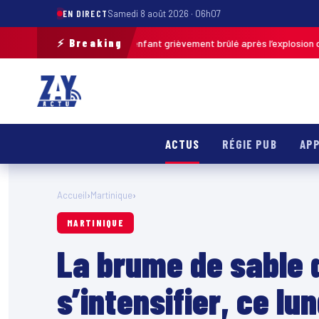
EN DIRECT
Samedi 8 août 2026 · 06h07
⚡ Breaking
Pas-de-Calais : un enfant grièvement brûlé après l’explosion d’une ball
ACTUS
RÉGIE PUB
APP
Accueil
›
Martinique
›
MARTINIQUE
La brume de sable 
s’intensifier, ce lun