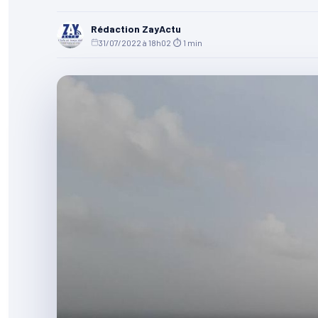
Rédaction ZayActu
31/07/2022 à 18h02
·
⏱ 1 min