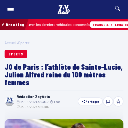
🔍
our retrouver les derniers véhicules concernés
⚡ Breaking
FRANCE & INTERNATIONALE
Accueil
›
Sports
›
SPORTS
JO de Paris : l’athlète de Sainte-Lucie,
Julien Alfred reine du 100 mètres
femmes
Rédaction ZayActu
Partager
03/08/2024 à 23h59
·
⏱ 1 min
·
03/08/2024 à 20h07