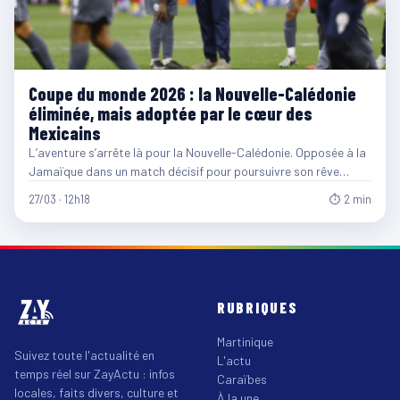
Coupe du monde 2026 : la Nouvelle-Calédonie
éliminée, mais adoptée par le cœur des
Mexicains
L’aventure s’arrête là pour la Nouvelle-Calédonie. Opposée à la
Jamaïque dans un match décisif pour poursuivre son rêve…
27/03 · 12h18
⏱ 2 min
RUBRIQUES
Martinique
Suivez toute l'actualité en
L'actu
temps réel sur ZayActu : infos
Caraïbes
locales, faits divers, culture et
À la une