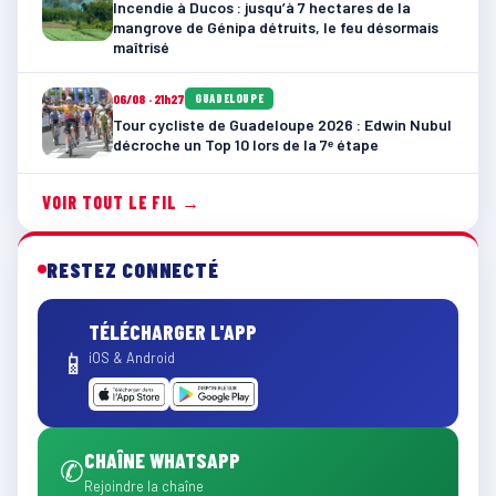
Incendie à Ducos : jusqu’à 7 hectares de la
mangrove de Génipa détruits, le feu désormais
maîtrisé
06/08 · 21h27
GUADELOUPE
Tour cycliste de Guadeloupe 2026 : Edwin Nubul
décroche un Top 10 lors de la 7ᵉ étape
VOIR TOUT LE FIL →
RESTEZ CONNECTÉ
TÉLÉCHARGER L'APP
📱
iOS & Android
CHAÎNE WHATSAPP
✆
Rejoindre la chaîne