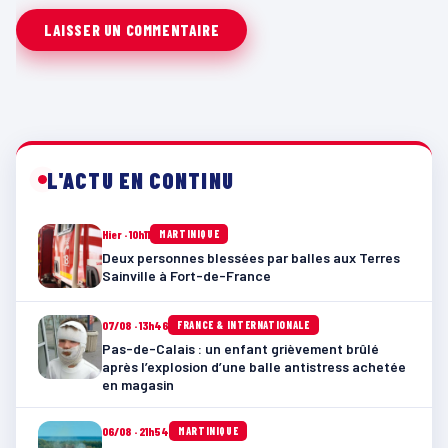
L'ACTU EN CONTINU
Hier · 10h11
MARTINIQUE
Deux personnes blessées par balles aux Terres
Sainville à Fort-de-France
07/08 · 13h46
FRANCE & INTERNATIONALE
Pas-de-Calais : un enfant grièvement brûlé
après l’explosion d’une balle antistress achetée
en magasin
06/08 · 21h54
MARTINIQUE