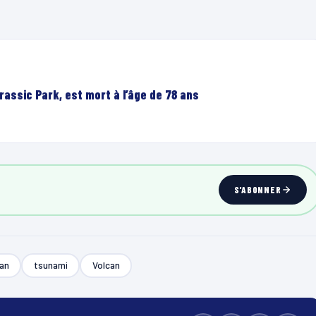
rassic Park, est mort à l’âge de 78 ans
S'ABONNER
an
tsunami
Volcan