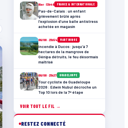
Hier · 13h46
FRANCE & INTERNATIONALE
Pas-de-Calais : un enfant
grièvement brûlé après
l’explosion d’une balle antistress
achetée en magasin
06/08 · 21h54
MARTINIQUE
Incendie à Ducos : jusqu’à 7
hectares de la mangrove de
Génipa détruits, le feu désormais
maîtrisé
06/08 · 21h27
GUADELOUPE
Tour cycliste de Guadeloupe
2026 : Edwin Nubul décroche un
Top 10 lors de la 7ᵉ étape
VOIR TOUT LE FIL →
RESTEZ CONNECTÉ