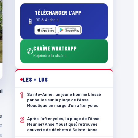
TÉLÉCHARGER L'APP
📱
iOS & Android
CHAÎNE WHATSAPP
✆
Rejoindre la chaîne
LES + LUS
i
1
Sainte-Anne : un jeune homme blessé
par balles sur la plage de l’Anse
Moustique en marge d’un after yoles
es
2
Après l’after yoles, la plage de l’Anse
Meunier (Anse Moustique) retrouvée
de
couverte de déchets à Sainte-Anne
ue