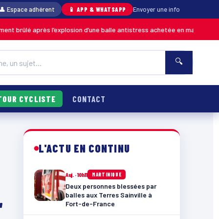
👤 Espace adhérent
📱 APP & WHATSAPP
Envoyer une info
après l’explosion d’une balle antistress achetée en magasin
MARTINIQUE
🔍
TOUR CYCLISTE
CONTACT
L'ACTU EN CONTINU
Auj. · 10h11
MARTINIQUE
Deux personnes blessées par
balles aux Terres Sainville à
r
Fort-de-France