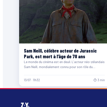
Sam Neill, célèbre acteur de Jurassic
Park, est mort à l’âge de 78 ans
Le monde du cinéma est en deuil. L'acteur néo-zélandais
Sam Neill, mondialement connu pour son rôle du
paléontologue…
13/07 · 11h32
⏱ 3 min