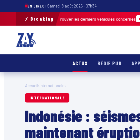
EN DIRECT
Samedi 8 août 2026 · 07h34
⚡ Breaking
n de terrain pour retrouver les derniers véhicules concernés
FRANCE & I
ACTUS
RÉGIE PUB
APP
Accueil
›
Internationale
›
INTERNATIONALE
Indonésie : séisme
maintenant éruptio