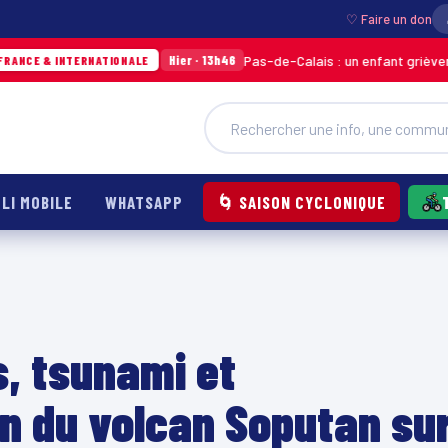
♡ Faire un don
Pas-de-Calais : un enfant grièvement brûlé 
Hier · 13h46
NTERNATIONALE
LI MOBILE
WHATSAPP
🌀 SAISON CYCLONIQUE
s, tsunami et
n du volcan Soputan su