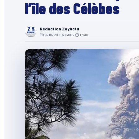
l’île des Célèbes
Rédaction ZayActu
03/10/2018 à 15h02
·
⏱ 1 min