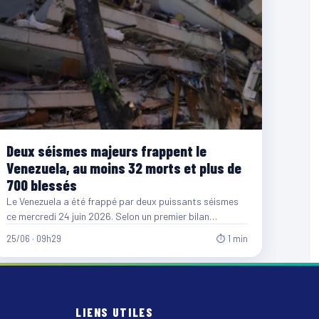
Deux séismes majeurs frappent le
Venezuela, au moins 32 morts et plus de
700 blessés
Le Venezuela a été frappé par deux puissants séismes
ce mercredi 24 juin 2026. Selon un premier bilan…
25/06 · 09h29
⏱ 1 min
LIENS UTILES