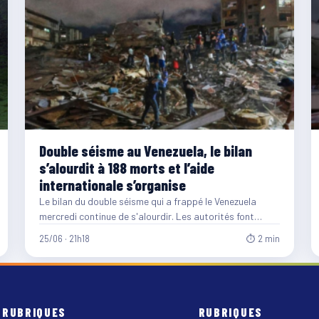
Double séisme au Venezuela, le bilan
s’alourdit à 188 morts et l’aide
internationale s’organise
Le bilan du double séisme qui a frappé le Venezuela
mercredi continue de s'alourdir. Les autorités font
désormais…
25/06 · 21h18
⏱ 2 min
RUBRIQUES
RUBRIQUES