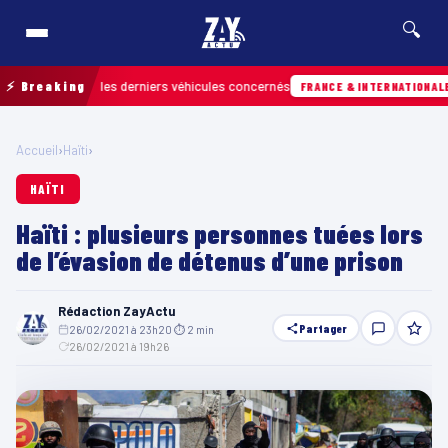
🔍
retrouver les derniers véhicules concernés
⚡ Breaking
Hie
FRANCE & INTERNATIONALE
Accueil
›
Haïti
›
HAÏTI
Haïti : plusieurs personnes tuées lors
de l’évasion de détenus d’une prison
Rédaction ZayActu
Partager
26/02/2021 à 23h20
·
⏱ 2 min
·
26/02/2021 à 19h26