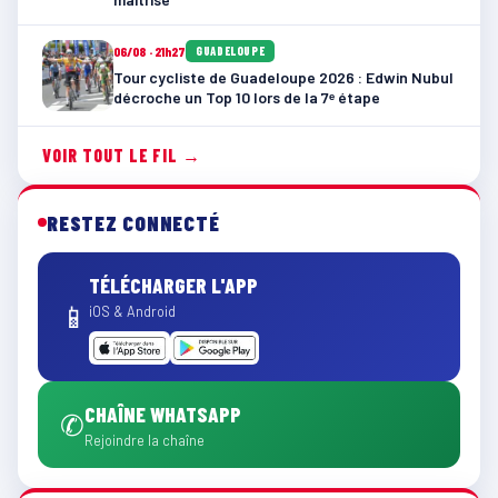
06/08 · 21h27
GUADELOUPE
Tour cycliste de Guadeloupe 2026 : Edwin Nubul
décroche un Top 10 lors de la 7ᵉ étape
VOIR TOUT LE FIL →
RESTEZ CONNECTÉ
TÉLÉCHARGER L'APP
📱
iOS & Android
CHAÎNE WHATSAPP
✆
Rejoindre la chaîne