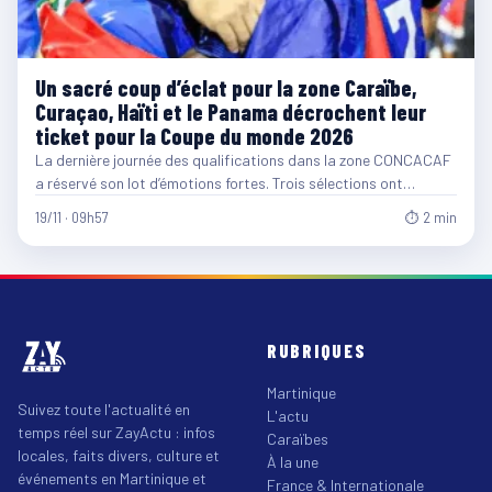
Un sacré coup d’éclat pour la zone Caraïbe,
Curaçao, Haïti et le Panama décrochent leur
ticket pour la Coupe du monde 2026
La dernière journée des qualifications dans la zone CONCACAF
a réservé son lot d’émotions fortes. Trois sélections ont…
19/11 · 09h57
⏱ 2 min
RUBRIQUES
Martinique
Suivez toute l'actualité en
L'actu
temps réel sur ZayActu : infos
Caraïbes
locales, faits divers, culture et
À la une
événements en Martinique et
France & Internationale