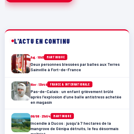
L'ACTU EN CONTINU
Auj. · 10h11
MARTINIQUE
Deux personnes blessées par balles aux Terres
Sainville à Fort-de-France
Hier · 13h46
FRANCE & INTERNATIONALE
Pas-de-Calais : un enfant grièvement brûlé
après l’explosion d’une balle antistress achetée
en magasin
06/08 · 21h54
MARTINIQUE
Incendie à Ducos : jusqu’à 7 hectares de la
mangrove de Génipa détruits, le feu désormais
maîtrisé