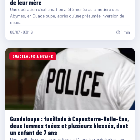
de leur mère
Une opération d'exhumation a été menée au cimetière des
Abymes, en Guadeloupe, après qu'une présumée inversion de
deux…
08/07 · 03h16
⏱ 1 min
GUADELOUPE & GUYANE
Guadeloupe : fusillade à Capesterre-Belle-Eau,
deux femmes tuées et plusieurs blessés, dont
un enfant de 7 ans
Une fusillade survenue mardi soir à Capesterre-Belle-Eau, en