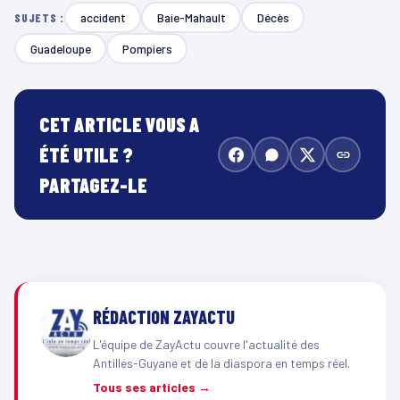
accident
Baie-Mahault
Décès
SUJETS :
Guadeloupe
Pompiers
CET ARTICLE VOUS A
ÉTÉ UTILE ?
PARTAGEZ-LE
RÉDACTION ZAYACTU
L'équipe de ZayActu couvre l'actualité des
Antilles-Guyane et de la diaspora en temps réel.
Tous ses articles →