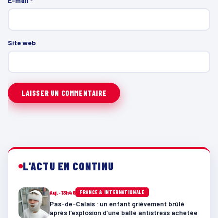
E-mail
*
Site web
L'ACTU EN CONTINU
Auj. · 13h46
FRANCE & INTERNATIONALE
Pas-de-Calais : un enfant grièvement brûlé
après l’explosion d’une balle antistress achetée