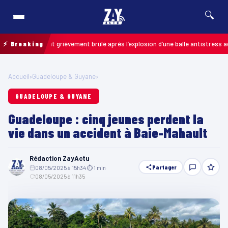
🔍
: un enfant grièvement brûlé après l’explosion d’une balle antistress acheté
⚡ Breaking
Accueil
›
Guadeloupe & Guyane
›
GUADELOUPE & GUYANE
Guadeloupe : cinq jeunes perdent la
vie dans un accident à Baie-Mahault
Rédaction ZayActu
Partager
08/05/2025 à 15h34
·
⏱ 1 min
·
08/05/2025 à 11h35