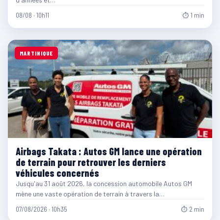
08/08 · 10h11
⏱ 1 min
MARTINIQUE
Airbags Takata : Autos GM lance une opération
de terrain pour retrouver les derniers
véhicules concernés
Jusqu'au 31 août 2026, la concession automobile Autos GM
mène une vaste opération de terrain à travers la…
07/08/2026 · 10h35
⏱ 2 min