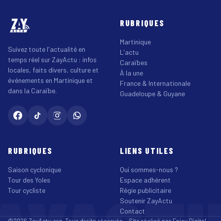
RUBRIQUES
Martinique
Suivez toute l'actualité en
L'actu
temps réel sur ZayActu : infos
Caraïbes
locales, faits divers, culture et
À la une
événements en Martinique et
France & Internationale
dans la Caraïbe.
Guadeloupe & Guyane
RUBRIQUES
LIENS UTILES
Saison cyclonique
Qui sommes-nous ?
Tour des Yoles
Espace adhérent
Tour cycliste
Régie publicitaire
Soutenir ZayActu
Contact
©2026 ZayActu.org. Tous droits réservés. · Site réalisé par
Enjoy Digital