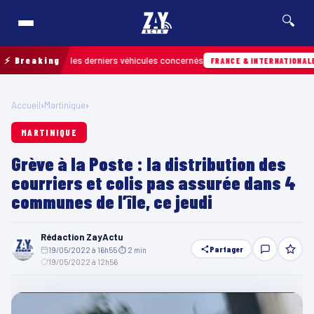
🔍
retrouver les derniers véhicules concernés
⚡ Breaking
Hie
FRANCE & INTERNATIONALE
Accueil
›
Martinique
›
MARTINIQUE
Grève à la Poste : la distribution des
courriers et colis pas assurée dans 4
communes de l’île, ce jeudi
Rédaction ZayActu
Partager
19/05/2022 à 16h55
·
⏱ 2 min
·
19/05/2022 à 12h56