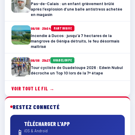
Pas-de-Calais : un enfant grièvement brûlé
après l’explosion d’une balle antistress achetée
en magasin
06/08 · 21h54
MARTINIQUE
Incendie à Ducos : jusqu’à 7 hectares de la
mangrove de Génipa détruits, le feu désormais
maîtrisé
06/08 · 21h27
GUADELOUPE
Tour cycliste de Guadeloupe 2026 : Edwin Nubul
décroche un Top 10 lors de la 7ᵉ étape
VOIR TOUT LE FIL →
RESTEZ CONNECTÉ
TÉLÉCHARGER L'APP
📱
iOS & Android