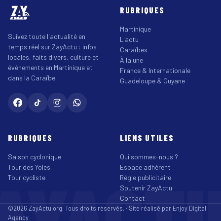
RUBRIQUES
Martinique
Suivez toute l'actualité en
L'actu
temps réel sur ZayActu : infos
Caraïbes
locales, faits divers, culture et
À la une
événements en Martinique et
France & Internationale
dans la Caraïbe.
Guadeloupe & Guyane
RUBRIQUES
LIENS UTILES
Saison cyclonique
Qui sommes-nous ?
Tour des Yoles
Espace adhérent
AYACT
Tour cycliste
Régie publicitaire
Soutenir ZayActu
Contact
©2026 ZayActu.org. Tous droits réservés. · Site réalisé par
Enjoy Digital
Agency