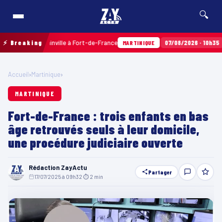
🔍
Terres Sainville à Fort-de-France
⚡ Breaking
07/08/2026 · 10h35
Airbag
MARTINIQUE
Accueil
›
Martinique
›
MARTINIQUE
Fort-de-France : trois enfants en bas
âge retrouvés seuls à leur domicile,
une procédure judiciaire ouverte
Rédaction ZayActu
Partager
17/07/2025 à 09h32
·
⏱ 2 min