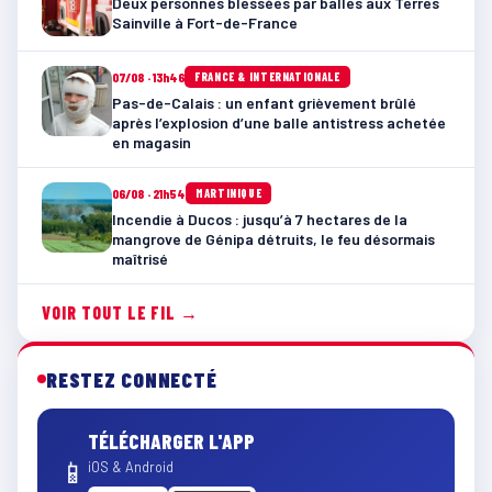
Deux personnes blessées par balles aux Terres
Sainville à Fort-de-France
07/08 · 13h46
FRANCE & INTERNATIONALE
Pas-de-Calais : un enfant grièvement brûlé
après l’explosion d’une balle antistress achetée
en magasin
06/08 · 21h54
MARTINIQUE
Incendie à Ducos : jusqu’à 7 hectares de la
mangrove de Génipa détruits, le feu désormais
maîtrisé
VOIR TOUT LE FIL →
RESTEZ CONNECTÉ
TÉLÉCHARGER L'APP
📱
iOS & Android