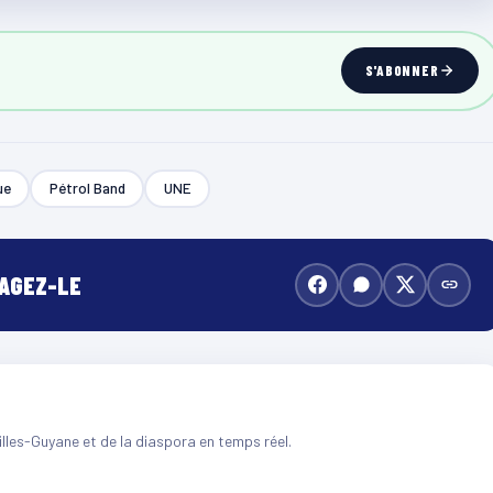
S'ABONNER
ue
Pétrol Band
UNE
TAGEZ-LE
illes-Guyane et de la diaspora en temps réel.