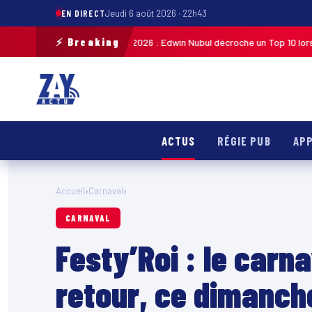
EN DIRECT
Jeudi 6 août 2026 · 22h43
⚡ Breaking
e de Guadeloupe 2026 : Edwin Nubul décroche un Top 10 lors de la 7ᵉ étap
ACTUS
RÉGIE PUB
APP
Accueil
›
Carnaval
›
CARNAVAL
Festy’Roi : le carn
retour, ce dimanch