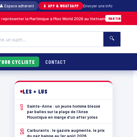
👤 Espace adhérent
📱 APP & WHATSAPP
Envoyer une info
la Martinique à Miss World 2026 au Vietnam
An
05/08 · 14h14
MARTINIQUE
🔍
TOUR CYCLISTE
CONTACT
LES + LUS
1
Sainte-Anne : un jeune homme blessé
par balles sur la plage de l’Anse
Moustique en marge d’un after yoles
2
Carburants : le gazole augmente, le prix
du gaz baisse au 1er août 2026