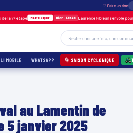
♡ Faire un don
e
Laurence Fibleuil s’envole pour représenter 
Hier · 13h48
MARTINIQUE
LI MOBILE
WHATSAPP
🌀 SAISON CYCLONIQUE
aval au Lamentin de
e 5 janvier 2025