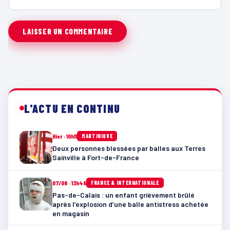
L'ACTU EN CONTINU
Hier · 10h11
MARTINIQUE
Deux personnes blessées par balles aux Terres
Sainville à Fort-de-France
07/08 · 13h46
FRANCE & INTERNATIONALE
Pas-de-Calais : un enfant grièvement brûlé
après l’explosion d’une balle antistress achetée
en magasin