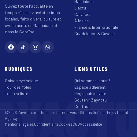
Martinique
Suivez toute l'actualité en
L'actu
temps réel sur ZayActu : infos
Caraïbes
locales, faits divers, culture et
À la une
événements en Martinique et
France & Internationale
dans la Caraïbe.
Guadeloupe & Guyane
RUBRIQUES
LIENS UTILES
Saison cyclonique
Qui sommes-nous ?
Tour des Yoles
Espace adhérent
AYACT
Tour cycliste
Régie publicitaire
Soutenir ZayActu
Contact
©2026 ZayActu.org. Tous droits réservés. · Site réalisé par
Enjoy Digital
Agency
Mentions légales
Confidentialité
Cookies
CGU
Accessibilité