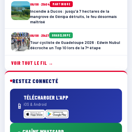
06/08 · 21h54
MARTINIQUE
Incendie à Ducos : jusqu’à 7 hectares de la
mangrove de Génipa détruits, le feu désormais
maîtrisé
06/08 · 21h27
GUADELOUPE
Tour cycliste de Guadeloupe 2026 : Edwin Nubul
décroche un Top 10 lors de la 7ᵉ étape
VOIR TOUT LE FIL →
RESTEZ CONNECTÉ
TÉLÉCHARGER L'APP
📱
iOS & Android
CHAÎNE WHATSAPP