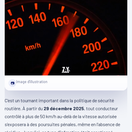
Image d'illustration
📷
C’est un tournant important dans la politique de sécurité
routière. À partir du
29 décembre 2025
, tout conducteur
contrôlé à plus de 50 km/h au-delà de la vitesse autorisée
s’exposera à des poursuites pénales, même en l’absence de