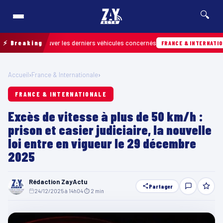
🔍
pour retrouver les derniers véhicules concernés
⚡ Breaking
FRANCE & INTERNATIONALE
Accueil
›
France & Internationale
›
FRANCE & INTERNATIONALE
Excès de vitesse à plus de 50 km/h :
prison et casier judiciaire, la nouvelle
loi entre en vigueur le 29 décembre
2025
Rédaction ZayActu
Partager
24/12/2025 à 14h04
·
⏱ 2 min