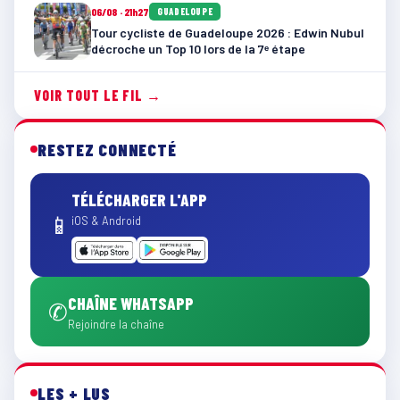
06/08 · 21h27
GUADELOUPE
Tour cycliste de Guadeloupe 2026 : Edwin Nubul
décroche un Top 10 lors de la 7ᵉ étape
VOIR TOUT LE FIL →
RESTEZ CONNECTÉ
TÉLÉCHARGER L'APP
📱
iOS & Android
CHAÎNE WHATSAPP
✆
Rejoindre la chaîne
LES + LUS