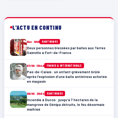
L'ACTU EN CONTINU
Hier · 10h11
MARTINIQUE
Deux personnes blessées par balles aux Terres
Sainville à Fort-de-France
07/08 · 13h46
FRANCE & INTERNATIONALE
Pas-de-Calais : un enfant grièvement brûlé
après l’explosion d’une balle antistress achetée
en magasin
06/08 · 21h54
MARTINIQUE
Incendie à Ducos : jusqu’à 7 hectares de la
mangrove de Génipa détruits, le feu désormais
maîtrisé