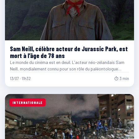
Sam Neill, célèbre acteur de Jurassic Park, est
mort à l’âge de 78 ans
Le monde du cinéma est en deuil. L'acteur néo-zélandais Sam
Neill, mondialement connu pour son rôle du paléontologue…
13/07 · 11h32
⏱ 3 min
INTERNATIONALE