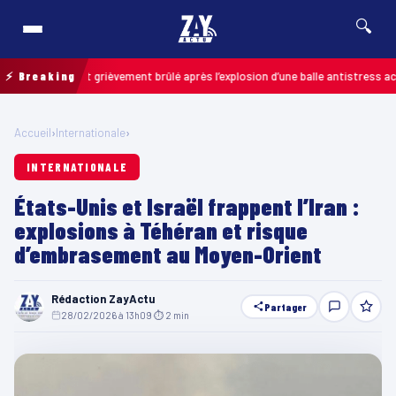
🔍
un enfant grièvement brûlé après l’explosion d’une balle antistress achetée 
⚡ Breaking
Accueil
›
Internationale
›
INTERNATIONALE
États-Unis et Israël frappent l’Iran :
explosions à Téhéran et risque
d’embrasement au Moyen-Orient
Rédaction ZayActu
Partager
28/02/2026 à 13h09
·
⏱ 2 min