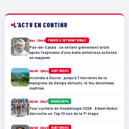
L'ACTU EN CONTINU
Hier · 13h46
FRANCE & INTERNATIONALE
Pas-de-Calais : un enfant grièvement brûlé
après l’explosion d’une balle antistress achetée
en magasin
06/08 · 21h54
MARTINIQUE
Incendie à Ducos : jusqu’à 7 hectares de la
mangrove de Génipa détruits, le feu désormais
maîtrisé
06/08 · 21h27
GUADELOUPE
Tour cycliste de Guadeloupe 2026 : Edwin Nubul
décroche un Top 10 lors de la 7ᵉ étape
06/08 · 13h48
MARTINIQUE