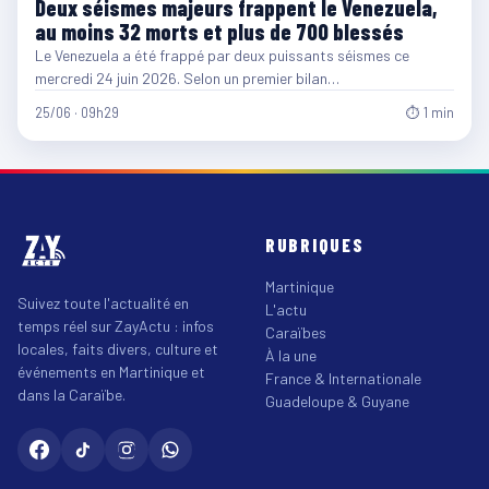
Deux séismes majeurs frappent le Venezuela,
au moins 32 morts et plus de 700 blessés
Le Venezuela a été frappé par deux puissants séismes ce
mercredi 24 juin 2026. Selon un premier bilan…
25/06 · 09h29
⏱ 1 min
RUBRIQUES
Martinique
Suivez toute l'actualité en
L'actu
temps réel sur ZayActu : infos
Caraïbes
locales, faits divers, culture et
À la une
événements en Martinique et
France & Internationale
dans la Caraïbe.
Guadeloupe & Guyane