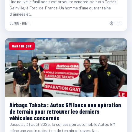
Une nouvelle fusillade s'est produite vendredi soir aux Terres
Sainville, à Fort-de-France. Un homme d'une quarantaine
d'années et…
08/08 · 10h11
⏱ 1 min
MARTINIQUE
Airbags Takata : Autos GM lance une opération
de terrain pour retrouver les derniers
véhicules concernés
Jusqu'au 31 août 2026, la concession automobile Autos GM
mène une vaste opération de terrain à travers la…