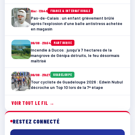
Hier · 13h46
FRANCE & INTERNATIONALE
Pas-de-Calais : un enfant grièvement brûlé
après l’explosion d’une balle antistress achetée
en magasin
06/08 · 21h54
MARTINIQUE
Incendie à Ducos : jusqu’à 7 hectares de la
mangrove de Génipa détruits, le feu désormais
maîtrisé
06/08 · 21h27
GUADELOUPE
Tour cycliste de Guadeloupe 2026 : Edwin Nubul
décroche un Top 10 lors de la 7ᵉ étape
VOIR TOUT LE FIL →
RESTEZ CONNECTÉ