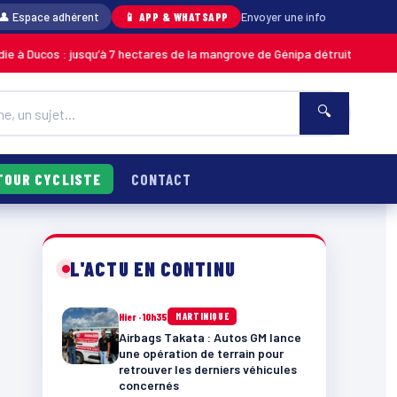
👤 Espace adhérent
📱 APP & WHATSAPP
Envoyer une info
 : jusqu’à 7 hectares de la mangrove de Génipa détruits, le feu désormais
🔍
TOUR CYCLISTE
CONTACT
L'ACTU EN CONTINU
Hier · 10h35
MARTINIQUE
Airbags Takata : Autos GM lance
une opération de terrain pour
retrouver les derniers véhicules
concernés