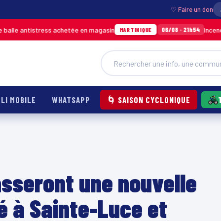
♡ Faire un don
tistress achetée en magasin
Incendie à Ducos
06/08 · 21h54
MARTINIQUE
LI MOBILE
WHATSAPP
🌀 SAISON CYCLONIQUE
asseront une nouvelle
té à Sainte-Luce et