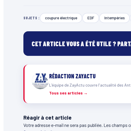
coupure électrique
EDF
Intempéries
SUJETS :
CET ARTICLE VOUS A ÉTÉ UTILE ? PAR
RÉDACTION ZAYACTU
L'équipe de ZayActu couvre l'actualité des Ant
Tous ses articles →
Réagir à cet article
Votre adresse e-mail ne sera pas publiée.
Les champs ob