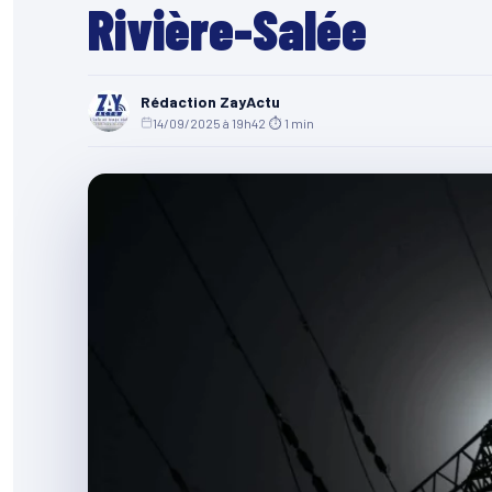
Rivière-Salée
Rédaction ZayActu
14/09/2025 à 19h42
·
⏱ 1 min