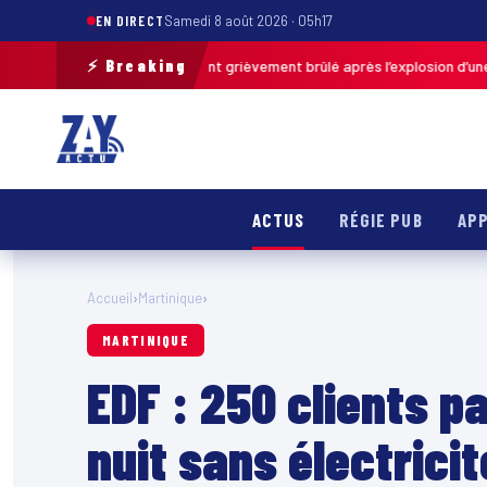
EN DIRECT
Samedi 8 août 2026 · 05h17
⚡ Breaking
-de-Calais : un enfant grièvement brûlé après l’explosion d’une balle an
ACTUS
RÉGIE PUB
APP
Accueil
›
Martinique
›
MARTINIQUE
EDF : 250 clients p
nuit sans électrici