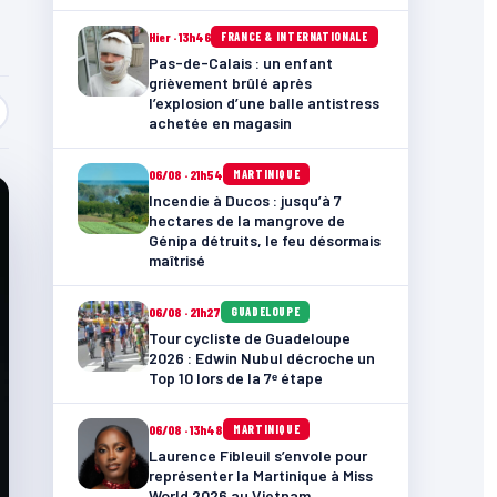
Hier · 13h46
FRANCE & INTERNATIONALE
Pas-de-Calais : un enfant
grièvement brûlé après
l’explosion d’une balle antistress
achetée en magasin
06/08 · 21h54
MARTINIQUE
Incendie à Ducos : jusqu’à 7
hectares de la mangrove de
Génipa détruits, le feu désormais
maîtrisé
06/08 · 21h27
GUADELOUPE
Tour cycliste de Guadeloupe
2026 : Edwin Nubul décroche un
Top 10 lors de la 7ᵉ étape
06/08 · 13h48
MARTINIQUE
Laurence Fibleuil s’envole pour
représenter la Martinique à Miss
World 2026 au Vietnam