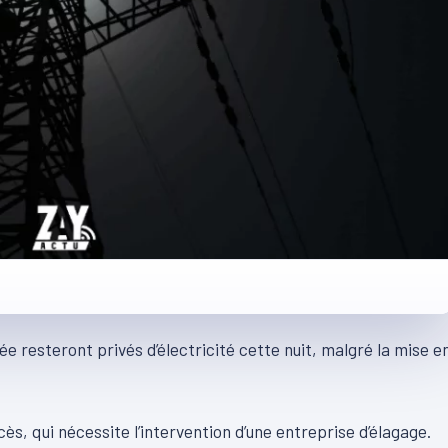
e resteront privés d’électricité cette nuit, malgré la mise e
ccès, qui nécessite l’intervention d’une entreprise d’élagage.