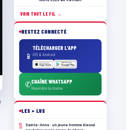
VOIR TOUT LE FIL →
RESTEZ CONNECTÉ
TÉLÉCHARGER L'APP
📱
iOS & Android
CHAÎNE WHATSAPP
✆
Rejoindre la chaîne
n
LES + LUS
1
Sainte-Anne : un jeune homme blessé
par balles sur la plage de l’Anse