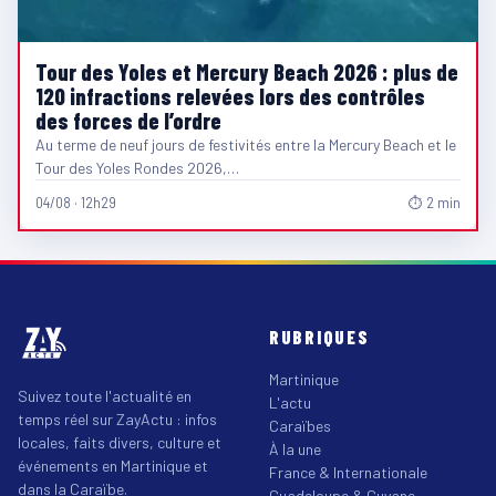
Tour des Yoles et Mercury Beach 2026 : plus de
120 infractions relevées lors des contrôles
des forces de l’ordre
Au terme de neuf jours de festivités entre la Mercury Beach et le
Tour des Yoles Rondes 2026,…
04/08 · 12h29
⏱ 2 min
RUBRIQUES
Martinique
Suivez toute l'actualité en
L'actu
temps réel sur ZayActu : infos
Caraïbes
locales, faits divers, culture et
À la une
événements en Martinique et
France & Internationale
dans la Caraïbe.
Guadeloupe & Guyane