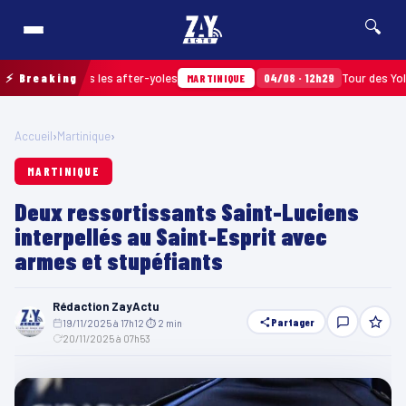
🔍
assés après les after-yoles
⚡ Breaking
04/08 · 12h29
Tour des Yoles et 
MARTINIQUE
Accueil
›
Martinique
›
MARTINIQUE
Deux ressortissants Saint-Luciens
interpellés au Saint-Esprit avec
armes et stupéfiants
Rédaction ZayActu
Partager
19/11/2025 à 17h12
·
⏱ 2 min
·
20/11/2025 à 07h53