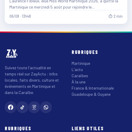
Laurence Fibleuil, élue Miss World Martinique 2026, a quitté la
Martinique ce mercredi 5 août pour rejoindre le…
06/08 · 13h48
⏱ 2 min
RUBRIQUES
Martinique
Suivez toute l'actualité en
L'actu
temps réel sur ZayActu : infos
Caraïbes
locales, faits divers, culture et
À la une
événements en Martinique et
France & Internationale
dans la Caraïbe.
Guadeloupe & Guyane
RUBRIQUES
LIENS UTILES