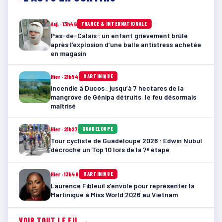
Auj. · 13h46
FRANCE & INTERNATIONALE
Pas-de-Calais : un enfant grièvement brûlé
après l’explosion d’une balle antistress achetée
en magasin
Hier · 21h54
MARTINIQUE
Incendie à Ducos : jusqu’à 7 hectares de la
mangrove de Génipa détruits, le feu désormais
maîtrisé
Hier · 21h27
GUADELOUPE
Tour cycliste de Guadeloupe 2026 : Edwin Nubul
décroche un Top 10 lors de la 7ᵉ étape
Hier · 13h48
MARTINIQUE
Laurence Fibleuil s’envole pour représenter la
Martinique à Miss World 2026 au Vietnam
VOIR TOUT LE FIL →