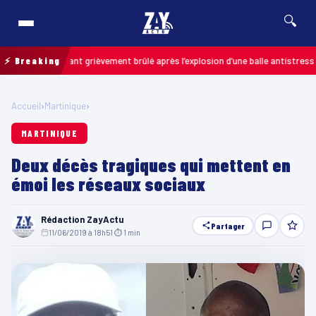
🔍
s : un enfant grièvement brûlé après l’explosion d’une balle antistress ache
⚡ Breaking
Accueil
›
Martinique
›
MARTINIQUE
Deux décès tragiques qui mettent en
émoi les réseaux sociaux
Rédaction ZayActu
Partager
11/06/2019 à 18h51
·
⏱ 1 min