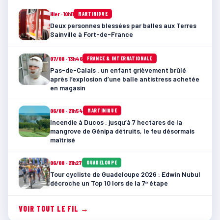
Hier · 10h11
MARTINIQUE
Deux personnes blessées par balles aux Terres
Sainville à Fort-de-France
07/08 · 13h46
FRANCE & INTERNATIONALE
Pas-de-Calais : un enfant grièvement brûlé
après l’explosion d’une balle antistress achetée
en magasin
06/08 · 21h54
MARTINIQUE
Incendie à Ducos : jusqu’à 7 hectares de la
mangrove de Génipa détruits, le feu désormais
maîtrisé
06/08 · 21h27
GUADELOUPE
Tour cycliste de Guadeloupe 2026 : Edwin Nubul
décroche un Top 10 lors de la 7ᵉ étape
VOIR TOUT LE FIL →