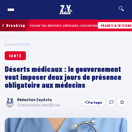
🔍
n pour retrouver les derniers véhicules concernés
⚡ Breaking
FRANCE & INTERNATIONAL
Accueil
›
Santé
›
SANTÉ
Déserts médicaux : le gouvernement
veut imposer deux jours de présence
obligatoire aux médecins
Rédaction ZayActu
Partager
25/04/2025 à 11h53
·
⏱ 1 min