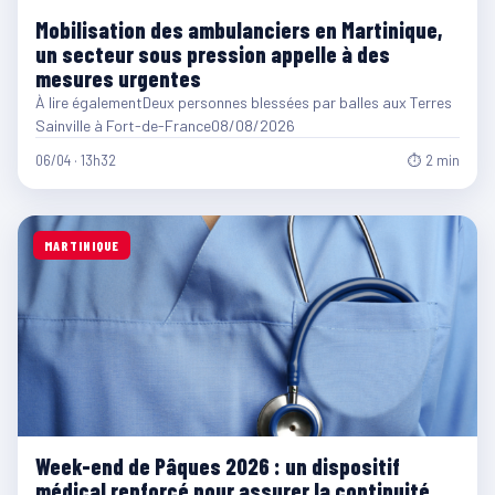
Mobilisation des ambulanciers en Martinique,
un secteur sous pression appelle à des
mesures urgentes
À lire égalementDeux personnes blessées par balles aux Terres
Sainville à Fort-de-France08/08/2026
06/04 · 13h32
⏱ 2 min
MARTINIQUE
Week-end de Pâques 2026 : un dispositif
médical renforcé pour assurer la continuité