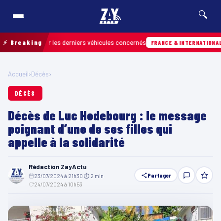
🔍
 retrouver les derniers véhicules concernés
⚡ Breaking
Hi
FRANCE & INTERNATIONALE
Accueil
›
Décès
›
DÉCÈS
Décès de Luc Hodebourg : le message
poignant d’une de ses filles qui
appelle à la solidarité
Rédaction ZayActu
Partager
23/07/2024 à 21h30
·
⏱ 2 min
·
24/07/2024 à 10h53