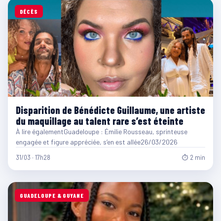
DÉCÈS
Disparition de Bénédicte Guillaume, une artiste
du maquillage au talent rare s’est éteinte
À lire égalementGuadeloupe : Émilie Rousseau, sprinteuse
engagée et figure appréciée, s’en est allée26/03/2026
31/03 · 17h28
⏱ 2 min
GUADELOUPE & GUYANE