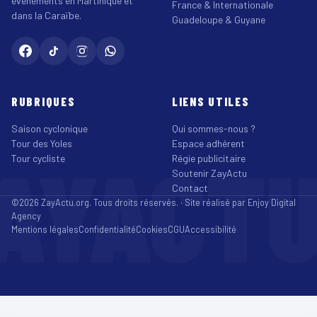
événements en Martinique et
France & Internationale
dans la Caraïbe.
Guadeloupe & Guyane
RUBRIQUES
LIENS UTILES
Saison cyclonique
Qui sommes-nous ?
Tour des Yoles
Espace adhérent
AYACT
Tour cycliste
Régie publicitaire
Soutenir ZayActu
Contact
©2026 ZayActu.org. Tous droits réservés. · Site réalisé par
Enjoy Digital
Agency
Mentions légales
Confidentialité
Cookies
CGU
Accessibilité