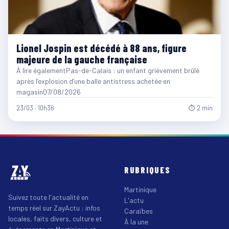
Lionel Jospin est décédé à 88 ans, figure
majeure de la gauche française
À lire égalementPas-de-Calais : un enfant grièvement brûlé
après l’explosion d’une balle antistress achetée en
magasin07/08/2026
23/03 · 10h36
⏱ 2 min
RUBRIQUES
Martinique
Suivez toute l'actualité en
L'actu
temps réel sur ZayActu : infos
Caraïbes
locales, faits divers, culture et
À la une