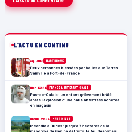
L'ACTU EN CONTINU
Auj. · 10h11
MARTINIQUE
Deux personnes blessées par balles aux Terres
Sainville à Fort-de-France
Hier · 13h46
FRANCE & INTERNATIONALE
Pas-de-Calais : un enfant grièvement brûlé
après l’explosion d’une balle antistress achetée
en magasin
06/08 · 21h54
MARTINIQUE
Incendie à Ducos : jusqu’à 7 hectares de la
mangrove de Génipa détruits, le feu désormais