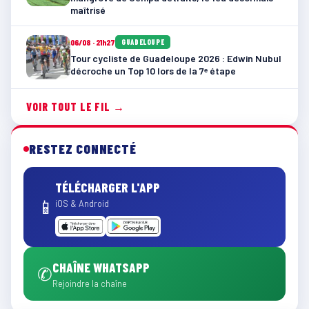
maîtrisé
06/08 · 21h27
GUADELOUPE
Tour cycliste de Guadeloupe 2026 : Edwin Nubul
décroche un Top 10 lors de la 7ᵉ étape
VOIR TOUT LE FIL →
RESTEZ CONNECTÉ
TÉLÉCHARGER L'APP
📱
iOS & Android
CHAÎNE WHATSAPP
✆
Rejoindre la chaîne