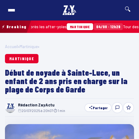
🔍
 ramassés après les after-yoles
⚡ Breaking
04/08 · 12h29
Tour des Yoles
MARTINIQUE
Accueil
›
Martinique
›
MARTINIQUE
Début de noyade à Sainte-Luce, un
enfant de 2 ans pris en charge sur la
plage de Corps de Garde
Rédaction ZayActu
Partager
20/07/2025 à 20h07
·
⏱ 1 min