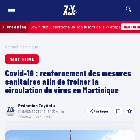
🔍
 2026 : Edwin Nubul décroche un Top 10 lors de la 7ᵉ étape
⚡ Breaking
Hi
MARTINIQUE
Accueil
›
Martinique
›
MARTINIQUE
Covid-19 : renforcement des mesures
sanitaires afin de freiner la
circulation du virus en Martinique
Rédaction ZayActu
Partager
16/03/2021 à 19h54
·
⏱ 4 min
·
16/03/2021 à 15h58