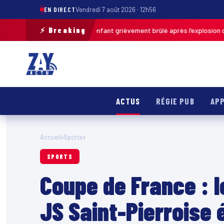
EN DIRECT
Vendredi 7 août 2026 · 12h56
⚡ Breaking
as-de-Calais : un enfant grièvement brûlé après l’explosion d’une balle 
ACTUS
RÉGIE PUB
APP
Accueil
›
Sports
›
SPORTS
Coupe de France : l
JS Saint-Pierroise 