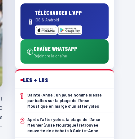
TÉLÉCHARGER L'APP
📱
iOS & Android
CHAÎNE WHATSAPP
✆
Rejoindre la chaîne
LES + LUS
1
Sainte-Anne : un jeune homme blessé
nt
par balles sur la plage de l’Anse
Moustique en marge d’un after yoles
20
es
2
Après l’after yoles, la plage de l’Anse
Meunier (Anse Moustique) retrouvée
t-
couverte de déchets à Sainte-Anne