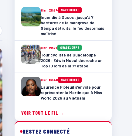
Hier · 21h54
MARTINIQUE
Incendie à Ducos : jusqu’à 7
hectares de la mangrove de
Génipa détruits, le feu désormais
maîtrisé
Hier · 21h27
GUADELOUPE
Tour cycliste de Guadeloupe
2026 : Edwin Nubul décroche un
Top 10 lors de la 7ᵉ étape
Hier · 13h48
MARTINIQUE
Laurence Fibleuil s’envole pour
représenter la Martinique à Miss
World 2026 au Vietnam
VOIR TOUT LE FIL →
RESTEZ CONNECTÉ