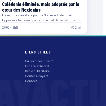
Calédonie éliminée, mais adoptée par le
cœur des Mexicains
L’aventure s’arrête là pour la Nouvelle-Calédonie.
Opposée à la Jamaïque dans un match décisif pour
poursuivre son rêve…
27/03 · 12h18
⏱ 2 min
LIENS UTILES
Qui sommes-nous ?
Espace adhérent
AYACT
Régie publicitaire
Soutenir ZayActu
Contact