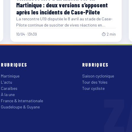
Martinique : deux versions s’opposent
après les incidents de Case-Pilote
La rencontre U19 disputée le 8 avril au stade de Case-
Pilote continue de susciter de vives réactions en…
10/04 · 13h39
⏱ 2 min
RUBRIQUES
RUBRIQUES
Martinique
Saison cyclonique
L'actu
Tour des Yoles
Z
Caraïbes
Tour cycliste
À la une
France & Internationale
Guadeloupe & Guyane