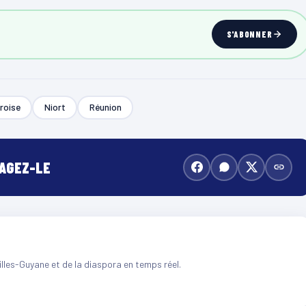
S'ABONNER
roise
Niort
Réunion
TAGEZ-LE
illes-Guyane et de la diaspora en temps réel.