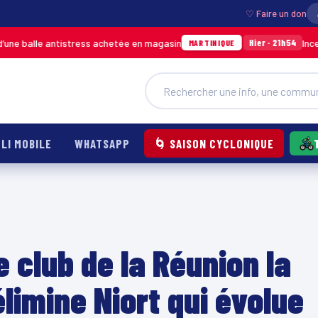
♡ Faire un don
antistress achetée en magasin
Incendie à Ducos
Hier · 21h54
MARTINIQUE
LI MOBILE
WHATSAPP
🌀 SAISON CYCLONIQUE
e club de la Réunion la
élimine Niort qui évolue