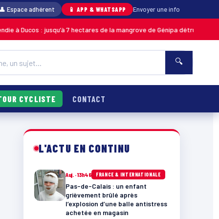
👤 Espace adhérent
📱 APP & WHATSAPP
Envoyer une info
 : jusqu’à 7 hectares de la mangrove de Génipa détruits, le feu désormais
🔍
TOUR CYCLISTE
CONTACT
L'ACTU EN CONTINU
Auj. · 13h46
FRANCE & INTERNATIONALE
Pas-de-Calais : un enfant
grièvement brûlé après
l’explosion d’une balle antistress
achetée en magasin