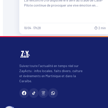
La rencontre U19 disputée le 8 avril au stade de Case-
Pilote continue de provoquer une vive émotion en…
10/04 · 17h28
⏱ 2 min
Suivez toute l'actualité en temps réel sur
ZayActu : infos locales, faits divers, culture
et événements en Martinique et dans la
Caraïbe.