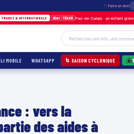
♡ Faire un don
Pas-de-Calais : un enfant grièvement brûlé ap
Hier · 13h46
ERNATIONALE
LI MOBILE
WHATSAPP
🌀 SAISON CYCLONIQUE
nce : vers la
artie des aides à