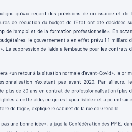
ligne qu’«au regard des prévisions de croissance et de l
sures de réduction du budget de l’Etat ont été décidées s
p de l’emploi et de la formation professionnelle». En acta
 budgétaires, le gouvernement a en effet prévu 1,1 milliard 
i». La suppression de l’aide à l’embauche pour les contrats 
era «un retour à la situation normale d’avant-Covid», la pri
sionnalisation n’existant pas avant 2020. Par ailleurs, l
e plus de 30 ans en contrat de professionnalisation (plus 
igibles à cette aide, ce qui est «peu lisible» et a pu entraîn
tère de l’âge», explique le cabinet de la rue de Grenelle.
t pas une bonne idée», a jugé la Confédération des PME, da