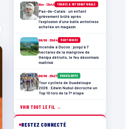
Hier · 13h46
FRANCE & INTERNATIONALE
Pas-de-Calais : un enfant
grièvement brûlé après
l’explosion d’une balle antistress
achetée en magasin
06/08 · 21h54
MARTINIQUE
Incendie à Ducos : jusqu’à 7
hectares de la mangrove de
Génipa détruits, le feu désormais
maîtrisé
06/08 · 21h27
GUADELOUPE
Tour cycliste de Guadeloupe
2026 : Edwin Nubul décroche un
Top 10 lors de la 7ᵉ étape
VOIR TOUT LE FIL →
RESTEZ CONNECTÉ