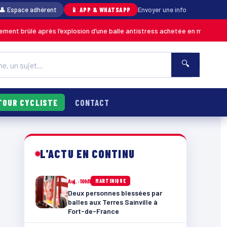
👤 Espace adhérent
📱 APP & WHATSAPP
Envoyer une info
rès l’explosion d’une balle antistress achetée en magasin
MARTINIQUE
🔍
TOUR CYCLISTE
CONTACT
L'ACTU EN CONTINU
Auj. · 10h11
MARTINIQUE
Deux personnes blessées par
balles aux Terres Sainville à
Fort-de-France