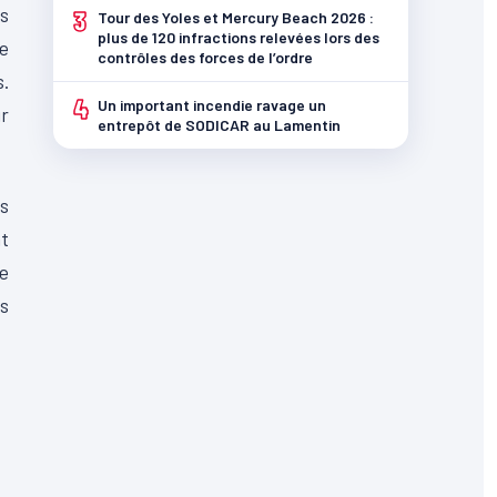
us
3
Tour des Yoles et Mercury Beach 2026 :
plus de 120 infractions relevées lors des
ne
contrôles des forces de l’ordre
s.
4
Un important incendie ravage un
ur
entrepôt de SODICAR au Lamentin
ts
at
de
os