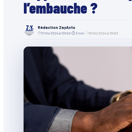
l’embauche ?
Rédaction ZayActu
17/04/2024 à 10h50
·
⏱ 3 min
·
18/04/2024 à 13h53