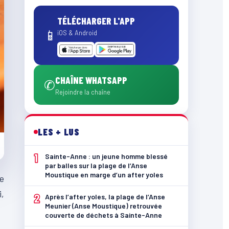
TÉLÉCHARGER L'APP
📱
iOS & Android
CHAÎNE WHATSAPP
✆
Rejoindre la chaîne
LES + LUS
1
Sainte-Anne : un jeune homme blessé
par balles sur la plage de l’Anse
Moustique en marge d’un after yoles
re
i,
2
Après l’after yoles, la plage de l’Anse
Meunier (Anse Moustique) retrouvée
couverte de déchets à Sainte-Anne