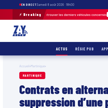
EN DIRECT
Samedi 8 août 2026 · 18h00
⚡ Breaking
de terrain pour retrouver les derniers véhicules concernés
FRANCE & INT
ACTUS
RÉGIE PUB
APP
Accueil
›
Martinique
›
MARTINIQUE
Contrats en alterna
suppression d’une p