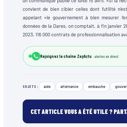
un communiqué publié ce lundi 15 avril. «Si la néc
convient de bien cibler celles dont l’utilité 
appelant «le gouvernement à bien mesurer l’en
données de la Dares, on comptait, à fin janvier 
2023, 116 000 contrats de professionnalisation a
Rejoignez la chaîne ZayActu
aide
alternance
embauche
gouve
SUJETS :
CET ARTICLE VOUS A ÉTÉ UTILE ? PAR