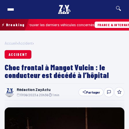
🔍
n pour retrouver les derniers véhicules concernés
⚡ Breaking
FRANCE & INTERNATIONAL
Accueil
›
Accident
›
ACCIDENT
Choc frontal à Mangot Vulcin : le
conducteur est décédé à l’hôpital
Rédaction ZayActu
Partager
17/06/2023 à 20h36
·
⏱ 1 min