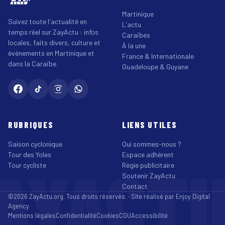
Martinique
Suivez toute l'actualité en
L'actu
temps réel sur ZayActu : infos
Caraïbes
locales, faits divers, culture et
À la une
événements en Martinique et
France & Internationale
dans la Caraïbe.
Guadeloupe & Guyane
RUBRIQUES
LIENS UTILES
Saison cyclonique
Qui sommes-nous ?
Tour des Yoles
Espace adhérent
AYACT
Tour cycliste
Régie publicitaire
Soutenir ZayActu
Contact
©2026 ZayActu.org. Tous droits réservés. · Site réalisé par
Enjoy Digital
Agency
Mentions légales
Confidentialité
Cookies
CGU
Accessibilité