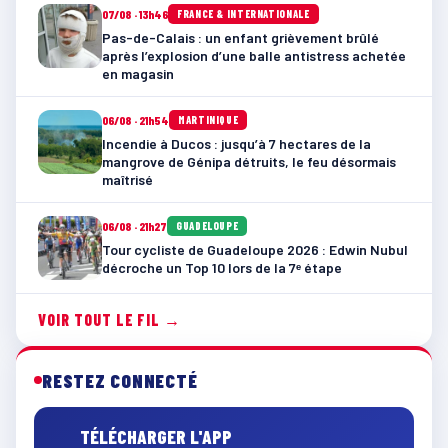
07/08 · 13h46
FRANCE & INTERNATIONALE
Pas-de-Calais : un enfant grièvement brûlé
après l’explosion d’une balle antistress achetée
en magasin
06/08 · 21h54
MARTINIQUE
Incendie à Ducos : jusqu’à 7 hectares de la
mangrove de Génipa détruits, le feu désormais
maîtrisé
06/08 · 21h27
GUADELOUPE
Tour cycliste de Guadeloupe 2026 : Edwin Nubul
décroche un Top 10 lors de la 7ᵉ étape
VOIR TOUT LE FIL →
RESTEZ CONNECTÉ
TÉLÉCHARGER L'APP