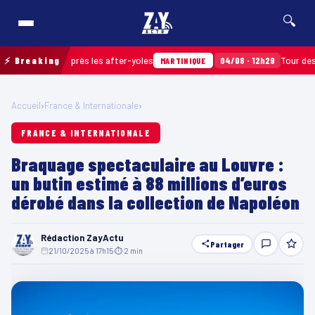
🔍
 ramassés après les after-yoles
⚡ Breaking
04/08 · 12h29
Tour des Yoles
MARTINIQUE
Accueil
›
France & Internationale
›
FRANCE & INTERNATIONALE
Braquage spectaculaire au Louvre :
un butin estimé à 88 millions d’euros
dérobé dans la collection de Napoléon
Rédaction ZayActu
Partager
21/10/2025 à 17h15
·
⏱ 2 min