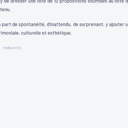
ry de dresser une liste de 10 propositions soumises au vote 
etenu.
 part de spontanéité, d’inattendu, de surprenant, y ajouter 
rimoniale, culturelle et esthétique.
PUBLICITÉ