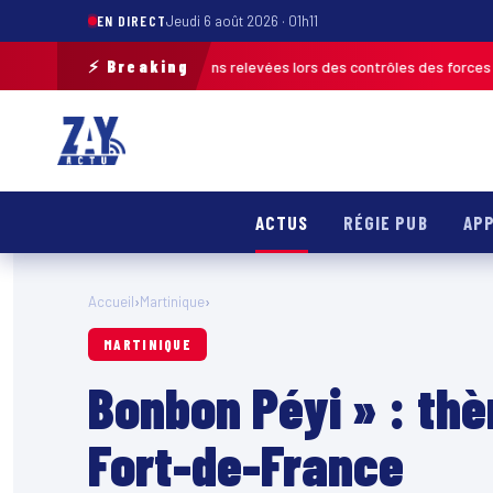
EN DIRECT
Jeudi 6 août 2026 · 01h11
⚡ Breaking
120 infractions relevées lors des contrôles des forces de l’ordre
MARTINI
ACTUS
RÉGIE PUB
APP
Accueil
›
Martinique
›
MARTINIQUE
Bonbon Péyi » : th
Fort-de-France