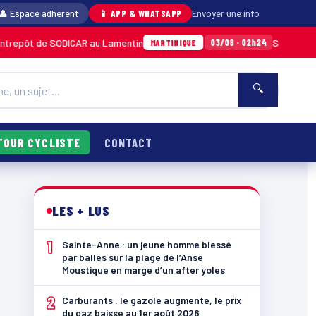
👤 Espace adhérent
📱 APP & WHATSAPP
Envoyer une info
AR au Lamentin
Sainte-Anne : un jeune homme
03/08 · 02h24
MARTINIQUE
🔍
TOUR CYCLISTE
CONTACT
LES + LUS
1
Sainte-Anne : un jeune homme blessé
par balles sur la plage de l’Anse
Moustique en marge d’un after yoles
2
Carburants : le gazole augmente, le prix
du gaz baisse au 1er août 2026