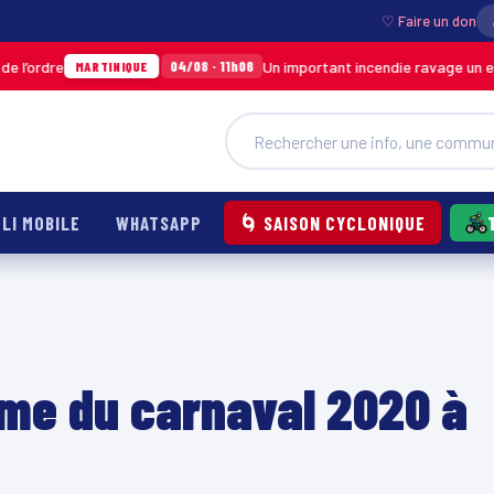
♡ Faire un don
Un important incendie ravage un entrepôt de SODIC
04/08 · 11h06
QUE
LI MOBILE
WHATSAPP
🌀 SAISON CYCLONIQUE
ème du carnaval 2020 à