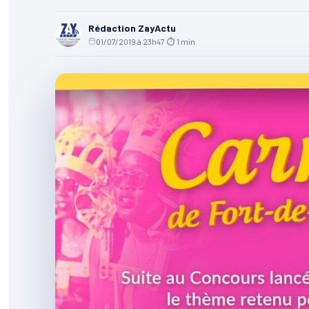
Rédaction ZayActu
01/07/2019 à 23h47
·
⏱ 1 min