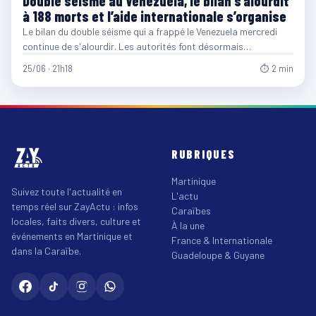
Double séisme au Venezuela, le bilan s’alourdit
à 188 morts et l’aide internationale s’organise
Le bilan du double séisme qui a frappé le Venezuela mercredi
continue de s'alourdir. Les autorités font désormais…
25/06 · 21h18
⏱ 2 min
RUBRIQUES
Martinique
Suivez toute l'actualité en
L'actu
temps réel sur ZayActu : infos
Caraïbes
locales, faits divers, culture et
À la une
événements en Martinique et
France & Internationale
dans la Caraïbe.
Guadeloupe & Guyane