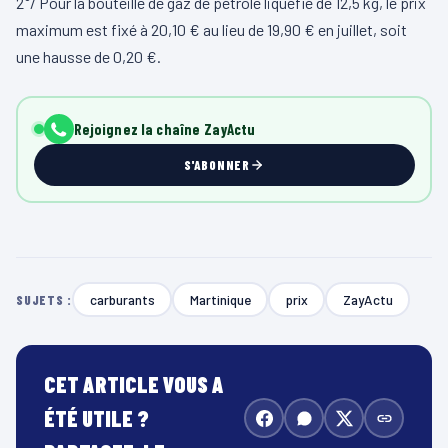
2°/ Pour la bouteille de gaz de pétrole liquéfié de 12,5 kg, le prix
maximum est fixé à 20,10 € au lieu de 19,90 € en juillet, soit
une hausse de 0,20 €.
Rejoignez la chaîne ZayActu
S'ABONNER
carburants
Martinique
prix
ZayActu
SUJETS :
CET ARTICLE VOUS A
ÉTÉ UTILE ?