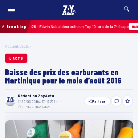
🔍
adeloupe 2026 : Edwin Nubul décroche un Top 10 lors de la 7ᵉ étape
⚡ Breaking
MARTINIQ
Accueil
›
L'actu
›
L'ACTU
Baisse des prix des carburants en
Martinique pour le mois d’août 2016
Rédaction ZayActu
Partager
29/07/2016 à 17h17
·
⏱ 1 min
·
29/07/2016 à 13h21