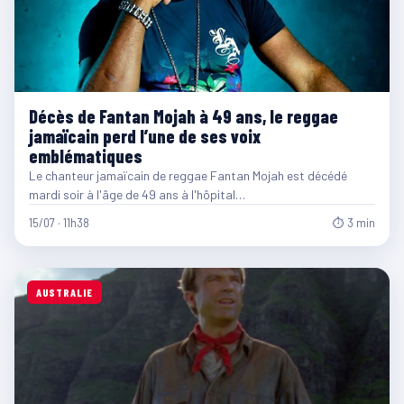
Décès de Fantan Mojah à 49 ans, le reggae
jamaïcain perd l’une de ses voix
emblématiques
Le chanteur jamaïcain de reggae Fantan Mojah est décédé
mardi soir à l'âge de 49 ans à l'hôpital…
15/07 · 11h38
⏱ 3 min
AUSTRALIE