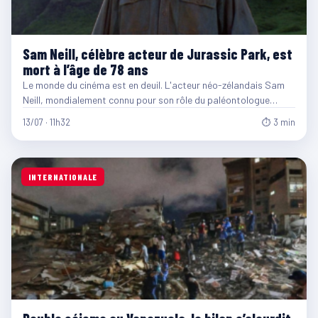
Sam Neill, célèbre acteur de Jurassic Park, est
mort à l’âge de 78 ans
Le monde du cinéma est en deuil. L'acteur néo-zélandais Sam
Neill, mondialement connu pour son rôle du paléontologue…
13/07 · 11h32
⏱ 3 min
INTERNATIONALE