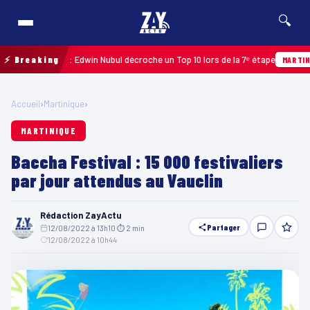
🔍
oupe 2026 : Edwin Nubul décroche un Top 10 lors de la 7ᵉ étape
⚡ Breaking
MARTINIQUE
Accueil
›
Martinique
›
MARTINIQUE
Baccha Festival : 15 000 festivaliers
par jour attendus au Vauclin
Rédaction ZayActu
Partager
12/08/2022 à 13h10
·
⏱ 2 min
·
12/08/2022 à 10h44