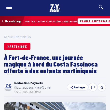
🔍
our retrouver les derniers véhicules concernés
⚡ Breaking
FRANCE & INTERNATIONALE
Accueil
›
Martinique
›
MARTINIQUE
À Fort-de-France, une journée
magique à bord du Costa Fascinosa
offerte à des enfants martiniquais
Rédaction ZayActu
Partager
20/12/2025 à 14h53
·
⏱ 2 min
·
20/12/2025 à 10h57