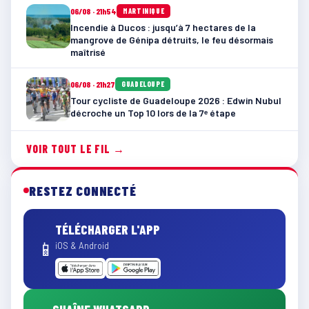
06/08 · 21h54
MARTINIQUE
Incendie à Ducos : jusqu’à 7 hectares de la
mangrove de Génipa détruits, le feu désormais
maîtrisé
06/08 · 21h27
GUADELOUPE
Tour cycliste de Guadeloupe 2026 : Edwin Nubul
décroche un Top 10 lors de la 7ᵉ étape
VOIR TOUT LE FIL →
RESTEZ CONNECTÉ
TÉLÉCHARGER L'APP
📱
iOS & Android