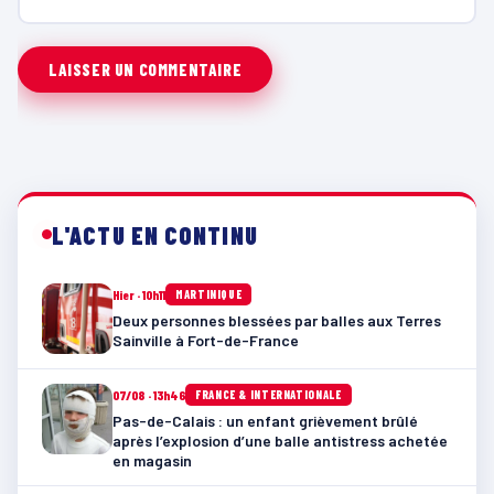
L'ACTU EN CONTINU
Hier · 10h11
MARTINIQUE
Deux personnes blessées par balles aux Terres
Sainville à Fort-de-France
07/08 · 13h46
FRANCE & INTERNATIONALE
Pas-de-Calais : un enfant grièvement brûlé
après l’explosion d’une balle antistress achetée
en magasin