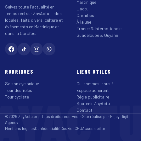
Martinique
Suivez toute l'actualité en
L'actu
temps réel sur ZayActu : infos
Caraïbes
locales, faits divers, culture et
À la une
événements en Martinique et
France & Internationale
dans la Caraïbe.
Guadeloupe & Guyane
RUBRIQUES
LIENS UTILES
Saison cyclonique
Qui sommes-nous ?
Tour des Yoles
Espace adhérent
AYACT
Tour cycliste
Régie publicitaire
Soutenir ZayActu
Contact
©2026 ZayActu.org. Tous droits réservés. · Site réalisé par
Enjoy Digital
Agency
Mentions légales
Confidentialité
Cookies
CGU
Accessibilité