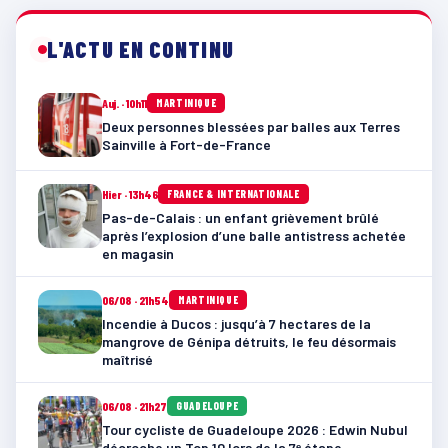
L'ACTU EN CONTINU
Auj. · 10h11
MARTINIQUE
Deux personnes blessées par balles aux Terres
Sainville à Fort-de-France
Hier · 13h46
FRANCE & INTERNATIONALE
Pas-de-Calais : un enfant grièvement brûlé
après l’explosion d’une balle antistress achetée
en magasin
06/08 · 21h54
MARTINIQUE
Incendie à Ducos : jusqu’à 7 hectares de la
mangrove de Génipa détruits, le feu désormais
maîtrisé
06/08 · 21h27
GUADELOUPE
Tour cycliste de Guadeloupe 2026 : Edwin Nubul
décroche un Top 10 lors de la 7ᵉ étape