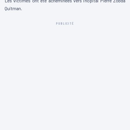
Les victimes ont été acheminées vers l’hôpital Pierre Zobda
Quitman.
PUBLICITÉ