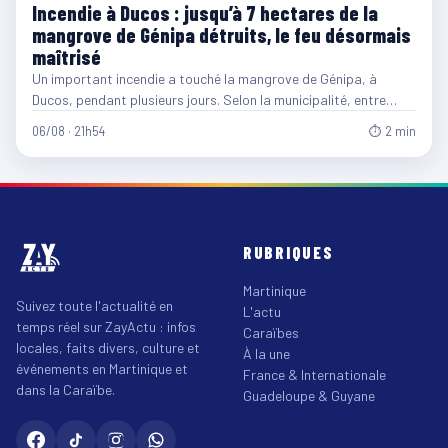
Incendie à Ducos : jusqu’à 7 hectares de la
mangrove de Génipa détruits, le feu désormais
maîtrisé
Un important incendie a touché la mangrove de Génipa, à
Ducos, pendant plusieurs jours. Selon la municipalité, entre…
06/08 · 21h54
⏱ 2 min
RUBRIQUES
Martinique
Suivez toute l'actualité en
L'actu
temps réel sur ZayActu : infos
Caraïbes
locales, faits divers, culture et
À la une
événements en Martinique et
France & Internationale
dans la Caraïbe.
Guadeloupe & Guyane