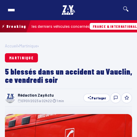
🔍
etrouver les derniers véhicules concernés
⚡ Breaking
Hier
FRANCE & INTERNATIONALE
Accueil
›
Martinique
›
MARTINIQUE
5 blessés dans un accident au Vauclin,
ce vendredi soir
Rédaction ZayActu
Partager
07/01/2023 à 02h22
·
⏱ 1 min